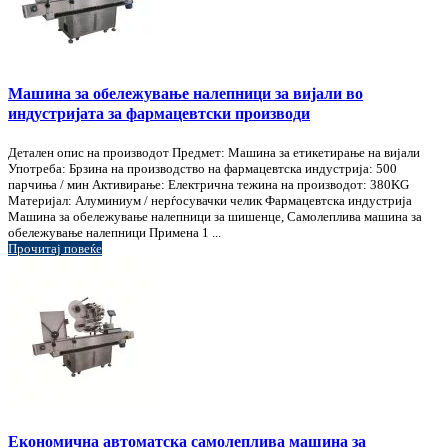
Машина за обележување налепници за вијали во
индустријата за фармацевтски производи
Детален опис на производот Предмет: Машина за етикетирање на вијали
Употреба: Брзина на производство на фармацевтска индустрија: 500
парчиња / мин Активирање: Електрична тежина на производот: 380KG
Материјал: Алуминиум / нерѓосувачки челик Фармацевтска индустрија
Машина за обележување налепници за шишенце, Самолеплива машина за
обележување налепници Примена 1 ...
Прочитај повеќе
Економична автоматска самолеплива машина за