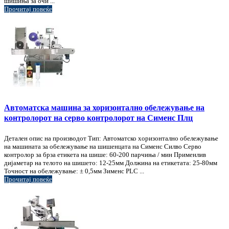
шишиња за очи ...
Прочитај повеќе
Автоматска машина за хоризонтално обележување на
контролорот на серво контролорот на Сименс Плц
Детален опис на производот Тип: Автоматско хоризонтално обележување
на машината за обележување на шишенцата на Сименс Силво Серво
контролор за брза етикета на шише: 60-200 парчиња / мин Применлив
дијаметар на телото на шишето: 12-25мм Должина на етикетата: 25-80мм
Точност на обележување: ± 0,5мм Зименс PLC ...
Прочитај повеќе