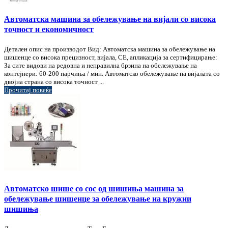
Автоматска машина за обележување на вијали со висока
точност и економичност
Детален опис на производот Вид: Автоматска машина за обележување на
шишенце со висока прецизност, вијала, CE, апликација за сертифицирање:
За сите видови на редовна и неправилна брзина на обележување на
контејнери: 60-200 парчиња / мин. Автоматско обележување на вијалата со
двојна страна со висока точност ...
Прочитај повеќе
Автоматско шише со сос од шишиња машина за
обележување шишенце за обележување на кружни
шишиња