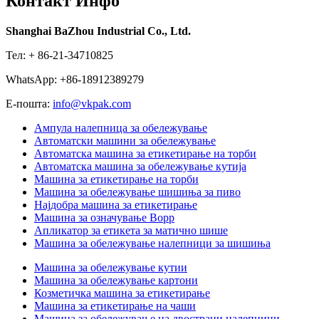
Контакт Инфо
Shanghai BaZhou Industrial Co., Ltd.
Тел: + 86-21-34710825
WhatsApp: +86-18912389279
Е-пошта:
info@vkpak.com
Ампула налепница за обележување
Автоматски машини за обележување
Автоматска машина за етикетирање на торби
Автоматска машина за обележување кутија
Машина за етикетирање на торби
Машина за обележување шишиња за пиво
Најдобра машина за етикетирање
Машина за означување Bopp
Апликатор за етикета за матично шише
Машина за обележување налепници за шишиња
Машина за обележување кутии
Машина за обележување картони
Козметичка машина за етикетирање
Машина за етикетирање на чаши
Машина за обележување на двострани налепници