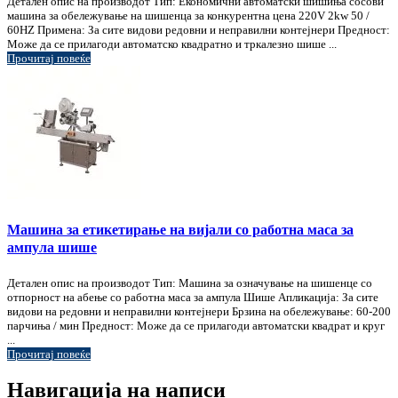
Детален опис на производот Тип: Економични автоматски шишиња сосови
машина за обележување на шишенца за конкурентна цена 220V 2kw 50 /
60HZ Примена: За сите видови редовни и неправилни контејнери Предност:
Може да се прилагоди автоматско квадратно и тркалезно шише ...
Прочитај повеќе
Машина за етикетирање на вијали со работна маса за
ампула шише
Детален опис на производот Тип: Машина за означување на шишенце со
отпорност на абење со работна маса за ампула Шише Апликација: За сите
видови на редовни и неправилни контејнери Брзина на обележување: 60-200
парчиња / мин Предност: Може да се прилагоди автоматски квадрат и круг
...
Прочитај повеќе
Навигација на написи