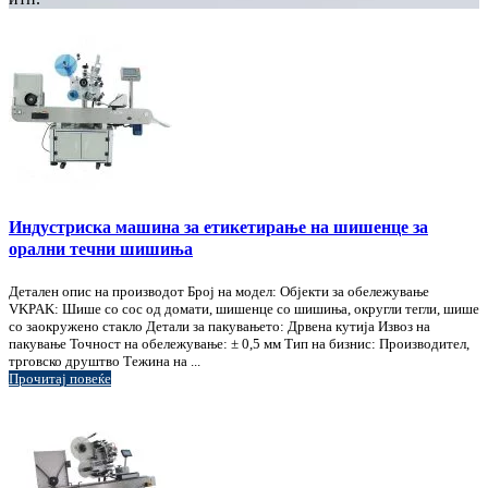
Индустриска машина за етикетирање на шишенце за
орални течни шишиња
Детален опис на производот Број на модел: Објекти за обележување
VKPAK: Шише со сос од домати, шишенце со шишиња, округли тегли, шише
со заокружено стакло Детали за пакувањето: Дрвена кутија Извоз на
пакување Точност на обележување: ± 0,5 мм Тип на бизнис: Производител,
трговско друштво Тежина на ...
Прочитај повеќе