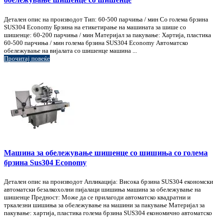
Детален опис на производот Тип: 60-500 парчиња / мин Со голема брзина
SUS304 Economy Брзина на етикетирање на машината за шише со
шишенце: 60-200 парчиња / мин Материјал за пакување: Хартија, пластика
60-500 парчиња / мин голема брзина SUS304 Economy Автоматско
обележување на вијалата со шишенце машина ...
Прочитај повеќе
Машина за обележување шишенце со шишиња со голема
брзина Sus304 Economy
Детален опис на производот Апликација: Висока брзина SUS304 економски
автоматски безалкохолни пијалаци шишиња машина за обележување на
шишенце Предност: Може да се прилагоди автоматско квадратни и
тркалезни шишиња за обележување на машини за пакување Материјал за
пакување: хартија, пластика голема брзина SUS304 економично автоматско