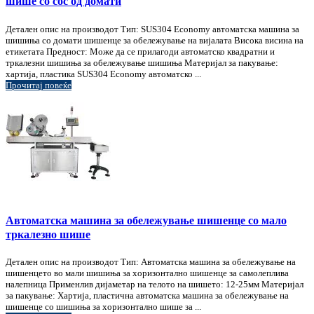
шише со сос од домати
Детален опис на производот Тип: SUS304 Economy автоматска машина за
шишиња со домати шишенце за обележување на вијалата Висока висина на
етикетата Предност: Може да се прилагоди автоматско квадратни и
тркалезни шишиња за обележување шишиња Материјал за пакување:
хартија, пластика SUS304 Economy автоматско ...
Прочитај повеќе
Автоматска машина за обележување шишенце со мало
тркалезно шише
Детален опис на производот Тип: Автоматска машина за обележување на
шишенцето во мали шишиња за хоризонтално шишенце за самолеплива
налепница Применлив дијаметар на телото на шишето: 12-25мм Материјал
за пакување: Хартија, пластична автоматска машина за обележување на
шишенце со шишиња за хоризонтално шише за ...