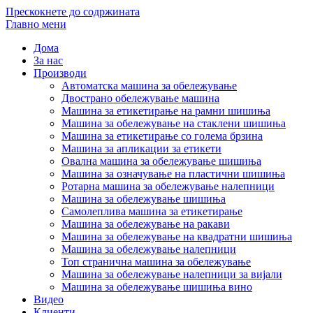
Прескокнете до содржината
Главно мени
Дома
За нас
Производи
Автоматска машина за обележување
Двострано обележување машина
Машина за етикетирање на рамни шишиња
Машина за обележување на стаклени шишиња
Машина за етикетирање со голема брзина
Машина за апликации за етикети
Овална машина за обележување шишиња
Машина за означување на пластични шишиња
Ротарна машина за обележување налепници
Машина за обележување шишиња
Самолеплива машина за етикетирање
Машина за обележување на ракави
Машина за обележување на квадратни шишиња
Машина за обележување налепници
Топ странична машина за обележување
Машина за обележување налепници за вијали
Машина за обележување шишиња вино
Видео
Клиенти