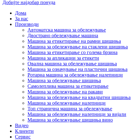
Добијте најдобар понуда
Дома
За нас
Производи
Автоматска машина за обележување
Двострано обележување машина
Машина за етикетирање на рамни шишиња
Машина за обележување на стаклени шишиња
Машина за етикетирање со голема брзина
Машина за апликации за етикети
Овална машина за обележување шишиња
Машина за означување на пластични шишиња
Ротарна машина за обележување налепници
Машина за обележување шишиња
Самолеплива машина за етикетирање
Машина за обележување на ракави
Машина за обележување на квадратни шишиња
Машина за обележување налепници
Топ странична машина за обележување
Машина за обележување налепници за вијали
Машина за обележување шишиња вино
Видео
Клиенти
Сервис