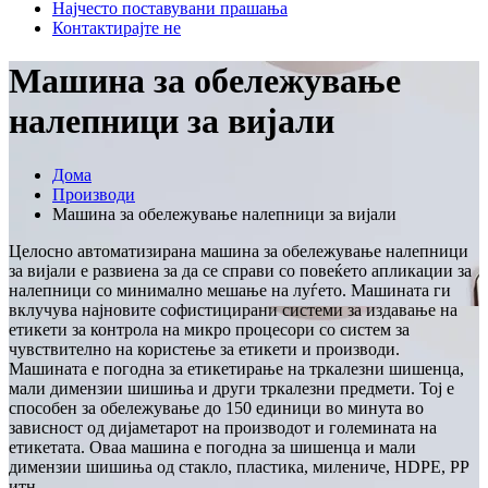
Најчесто поставувани прашања
Контактирајте не
Машина за обележување
налепници за вијали
Дома
Производи
Машина за обележување налепници за вијали
Целосно автоматизирана машина за обележување налепници
за вијали е развиена за да се справи со повеќето апликации за
налепници со минимално мешање на луѓето. Машината ги
вклучува најновите софистицирани системи за издавање на
етикети за контрола на микро процесори со систем за
чувствително на користење за етикети и производи.
Машината е погодна за етикетирање на тркалезни шишенца,
мали димензии шишиња и други тркалезни предмети. Тој е
способен за обележување до 150 единици во минута во
зависност од дијаметарот на производот и големината на
етикетата. Оваа машина е погодна за шишенца и мали
димензии шишиња од стакло, пластика, милениче, HDPE, PP
итн.