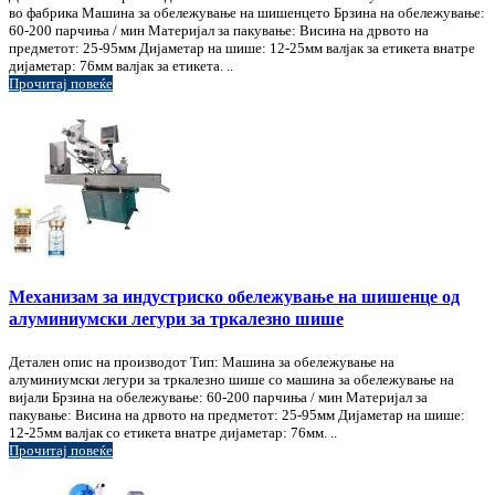
во фабрика Машина за обележување на шишенцето Брзина на обележување:
60-200 парчиња / мин Материјал за пакување: Висина на дрвото на
предметот: 25-95мм Дијаметар на шише: 12-25мм валјак за етикета внатре
дијаметар: 76мм валјак за етикета. ..
Прочитај повеќе
Механизам за индустриско обележување на шишенце од
алуминиумски легури за тркалезно шише
Детален опис на производот Тип: Машина за обележување на
алуминиумски легури за тркалезно шише со машина за обележување на
вијали Брзина на обележување: 60-200 парчиња / мин Материјал за
пакување: Висина на дрвото на предметот: 25-95мм Дијаметар на шише:
12-25мм валјак со етикета внатре дијаметар: 76мм. ..
Прочитај повеќе