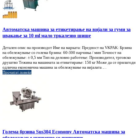
Автоматска машина за етикетирање на вијали за гуми за
џвакање за 10 ml мало тркалезно шише
Детален опис на производот Име на марката: Предност на VKPAK: Брзина
на обележување со голема брзина: 60-300 парчиња / мин Точност на
обележување: ± 0,5 мм Тип на деловно работење: Производител, трговско
друштво Тежина на машината за етикетирање: 150 кг Може да се прилагоди
одлична економична машина за обележување на вијалата .. .
Прочитај повеќе
Голема брзина Sus304 Economy Автоматска машина за
обележување шишенце со шишенце