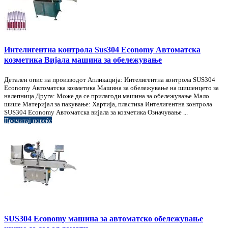
Интелигентна контрола Sus304 Economy Автоматска
козметика Вијала машина за обележување
Детален опис на производот Апликација: Интелигентна контрола SUS304
Economy Автоматска козметика Машина за обележување на шишенцето за
налепница Друга: Може да се прилагоди машина за обележување Мало
шише Материјал за пакување: Хартија, пластика Интелигентна контрола
SUS304 Economy Автоматска вијала за козметика Означување ...
Прочитај повеќе
SUS304 Economy машина за автоматско обележување