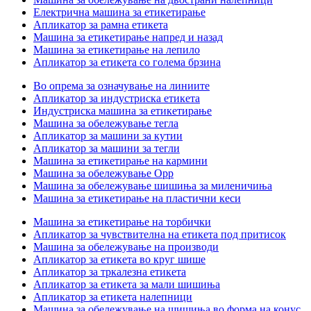
Електрична машина за етикетирање
Апликатор за рамна етикета
Машина за етикетирање напред и назад
Машина за етикетирање на лепило
Апликатор за етикета со голема брзина
Во опрема за означување на линиите
Апликатор за индустриска етикета
Индустриска машина за етикетирање
Машина за обележување тегла
Апликатор за машини за кутии
Апликатор за машини за тегли
Машина за етикетирање на кармини
Машина за обележување Opp
Машина за обележување шишиња за миленичиња
Машина за етикетирање на пластични кеси
Машина за етикетирање на торбички
Апликатор за чувствителна на етикета под притисок
Машина за обележување на производи
Апликатор за етикета во круг шише
Апликатор за тркалезна етикета
Апликатор за етикета за мали шишиња
Апликатор за етикета налепници
Машина за обележување на шишиња во форма на конус