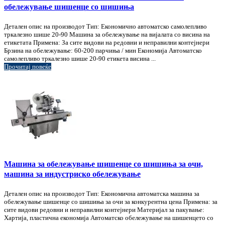
обележување шишенце со шишиња
Детален опис на производот Тип: Економично автоматско самолепливо
тркалезно шише 20-90 Машина за обележување на вијалата со висина на
етикетата Примена: За сите видови на редовни и неправилни контејнери
Брзина на обележување: 60-200 парчиња / мин Економија Автоматско
самолепливо тркалезно шише 20-90 етикета висина ...
Прочитај повеќе
Машина за обележување шишенце со шишиња за очи,
машина за индустриско обележување
Детален опис на производот Тип: Економична автоматска машина за
обележување шишенце со шишиња за очи за конкурентна цена Примена: за
сите видови редовни и неправилни контејнери Материјал за пакување:
Хартија, пластична економија Автоматско обележување на шишенцето со