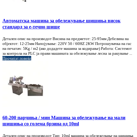
Автоматска машина за обележување шишиња висок
стандард за е-течно шише
Детален опис на производот Висина на предметот: 25-95мм Дебелина на
објектот: 12-25мм Напојување: 220V 50 / 60HZ 2KW Потрошувачка на гас
на печатач: 5Kg / m2 (ако додадете машина за кодирање) Работа: Системот
за контрола на PLC ја прави машината за обележување лесна за ракување ...
Прочитај повеќе
60-200 парчиња / мин Машина за обележување на мали
шишиња со голема брзина од 10ml
Детален опис на производот Тип: 10ml машина за обележување на шишиња