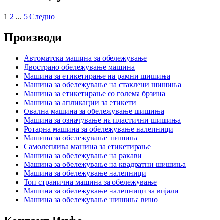
1
2
...
5
Следно
Производи
Автоматска машина за обележување
Двострано обележување машина
Машина за етикетирање на рамни шишиња
Машина за обележување на стаклени шишиња
Машина за етикетирање со голема брзина
Машина за апликации за етикети
Овална машина за обележување шишиња
Машина за означување на пластични шишиња
Ротарна машина за обележување налепници
Машина за обележување шишиња
Самолеплива машина за етикетирање
Машина за обележување на ракави
Машина за обележување на квадратни шишиња
Машина за обележување налепници
Топ странична машина за обележување
Машина за обележување налепници за вијали
Машина за обележување шишиња вино