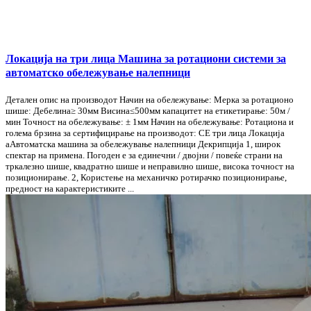
Локација на три лица Машина за ротациони системи за
автоматско обележување налепници
Детален опис на производот Начин на обележување: Мерка за ротационо
шише: Дебелина≥ 30мм Висина≤500мм капацитет на етикетирање: 50м /
мин Точност на обележување: ± 1мм Начин на обележување: Ротациона и
голема брзина за сертифицирање на производот: CE три лица Локација
aАвтоматска машина за обележување налепници Декрипција 1, широк
спектар на примена. Погоден е за единечни / двојни / повеќе страни на
тркалезно шише, квадратно шише и неправилно шише, висока точност на
позиционирање. 2, Користење на механичко ротирачко позиционирање,
предност на карактеристиките ...