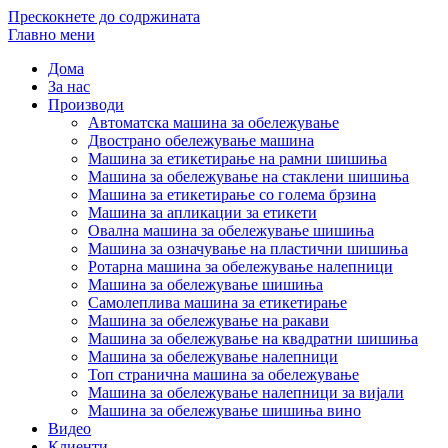
Прескокнете до содржината
Главно мени
Дома
За нас
Производи
Автоматска машина за обележување
Двострано обележување машина
Машина за етикетирање на рамни шишиња
Машина за обележување на стаклени шишиња
Машина за етикетирање со голема брзина
Машина за апликации за етикети
Овална машина за обележување шишиња
Машина за означување на пластични шишиња
Ротарна машина за обележување налепници
Машина за обележување шишиња
Самолеплива машина за етикетирање
Машина за обележување на ракави
Машина за обележување на квадратни шишиња
Машина за обележување налепници
Топ странична машина за обележување
Машина за обележување налепници за вијали
Машина за обележување шишиња вино
Видео
Клиенти