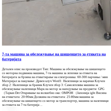
7-та машина за обележување на шишенцето за етикета на
батеријата
Детален опис на производот Тип: Машина за обележување на шишенцето
со моторна подвижна машина, 7-та машина за лепенки за етикета на
батеријата за брзина на етикетирање на електроника: 60-300 парчиња / мин
Материјал за пакување: Дрвен клуч Word1: Налепници за нарачки Клучен
збор 2: Налепници за браник Клучен збор 3: Самолеплива машина за
обележување налепници Марк на мотор за напојување на предмети: GPG
（Тајван Det Откривање на волшебно око: ОМРОН （Јапонија ight Висина
на етикетата: 20-90мм Должина на етикетата: 25-80мм машина за
обележување на шишенцето со мотор за транспортер, машина за налепници
за етикета на 7-та батерија ...