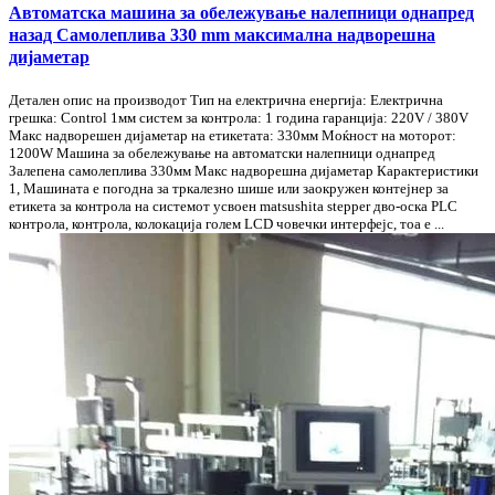
Автоматска машина за обележување налепници однапред
назад Самолеплива 330 mm максимална надворешна
дијаметар
Детален опис на производот Тип на електрична енергија: Електрична
грешка: Control 1мм систем за контрола: 1 година гаранција: 220V / 380V
Макс надворешен дијаметар на етикетата: 330мм Моќност на моторот:
1200W Машина за обележување на автоматски налепници однапред
Залепена самолеплива 330мм Макс надворешна дијаметар Карактеристики
1, Машината е погодна за тркалезно шише или заокружен контејнер за
етикета за контрола на системот усвоен matsushita stepper дво-оска PLC
контрола, контрола, колокација голем LCD човечки интерфејс, тоа е ...