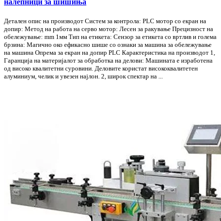
налепници за шишиња
Детален опис на производот Систем за контрола: PLC мотор со екран на
допир: Метод на работа на серво мотор: Лесен за ракување Прецизност на
обележување: mm 1мм Тип на етикета: Сензор за етикета со вртлив и голема
брзина: Магично око ефикасно шише со ознаки за машина за обележување
на машина Опрема за екран на допир PLC Карактеристика на производот 1,
Гаранција на материјалот за обработка на делови: Машината е изработена
од високо квалитетни суровини. Деловите користат висококвалитетен
алуминиум, челик и увезен најлон. 2, широк спектар на ...