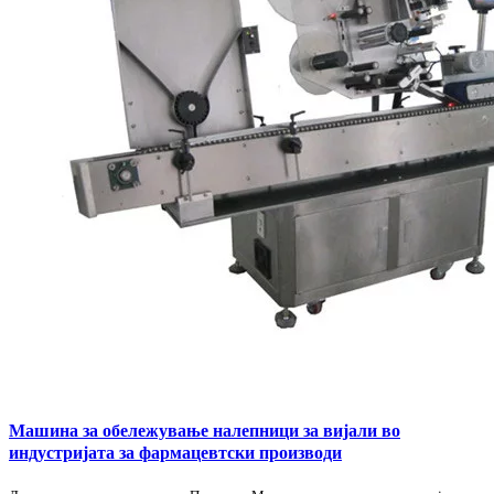
Машина за обележување налепници за вијали во
индустријата за фармацевтски производи