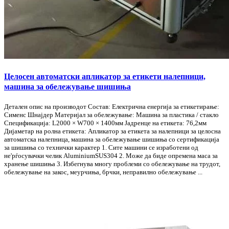
Целосен автоматски апликатор за етикети налепници,
машина за обележување шишиња
Детален опис на производот Состав: Електрична енергија за етикетирање:
Сименс Шнајдер Материјал за обележување: Машина за пластика / стакло
Спецификација: L2000 × W700 × 1400мм Јадренце на етикета: 76,2мм
Дијаметар на ролна етикета: Апликатор за етикета за налепници за целосна
автоматска налепница, машина за обележување шишиња со сертификација
за шишиња со технички карактер 1. Сите машини се изработени од
не'рѓосувачки челик AluminiumSUS304 2. Може да биде опремена маса за
хранење шишиња 3. Избегнува многу проблеми со обележување на трудот,
обележување на закос, меурчиња, брчки, неправилно обележување ...