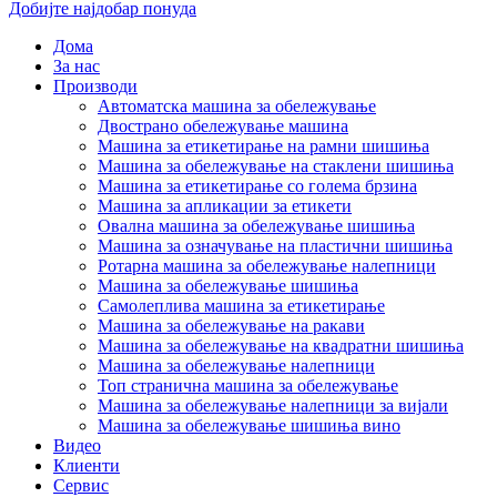
Добијте најдобар понуда
Дома
За нас
Производи
Автоматска машина за обележување
Двострано обележување машина
Машина за етикетирање на рамни шишиња
Машина за обележување на стаклени шишиња
Машина за етикетирање со голема брзина
Машина за апликации за етикети
Овална машина за обележување шишиња
Машина за означување на пластични шишиња
Ротарна машина за обележување налепници
Машина за обележување шишиња
Самолеплива машина за етикетирање
Машина за обележување на ракави
Машина за обележување на квадратни шишиња
Машина за обележување налепници
Топ странична машина за обележување
Машина за обележување налепници за вијали
Машина за обележување шишиња вино
Видео
Клиенти
Сервис