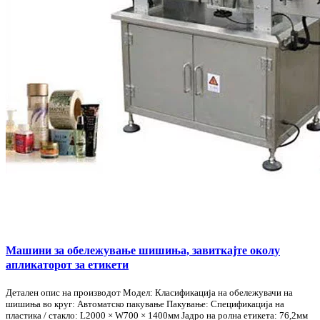
Машини за обележување шишиња, завиткајте околу
апликаторот за етикети
Детален опис на производот Модел: Класификација на обележувачи на
шишиња во круг: Автоматско пакување Пакување: Спецификација на
пластика / стакло: L2000 × W700 × 1400мм Јадро на ролна етикета: 76,2мм