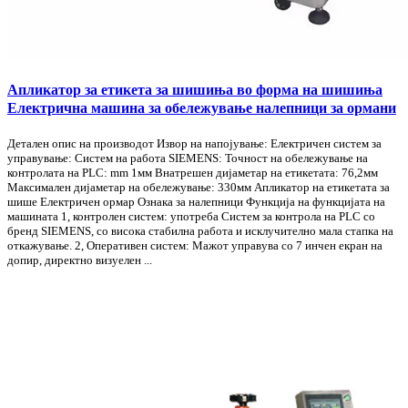
Апликатор за етикета за шишиња во форма на шишиња
Електрична машина за обележување налепници за ормани
Детален опис на производот Извор на напојување: Електричен систем за
управување: Систем на работа SIEMENS: Точност на обележување на
контролата на PLC: mm 1мм Внатрешен дијаметар на етикетата: 76,2мм
Максимален дијаметар на обележување: 330мм Апликатор на етикетата за
шише Електричен ормар Ознака за налепници Функција на функцијата на
машината 1, контролен систем: употреба Систем за контрола на PLC со
бренд SIEMENS, со висока стабилна работа и исклучително мала стапка на
откажување. 2, Оперативен систем: Мажот управува со 7 инчен екран на
допир, директно визуелен ...