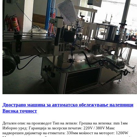
Двострано машина за автоматско обележување налепници
Висока точност
Детален опис на производот Тип на лепило: Грешка на лепенка: mm 1мм
Изборно уред: Гаранција за ласерски печатач: 220V / 380V Макс
надворешен дијаметар на етикетата: 330мм моќност на моторот: 1200W