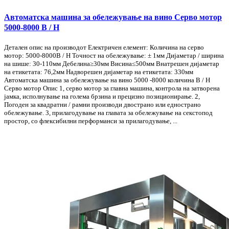
Автоматска машина за обележување на вино Серво мотор
5000-8000 B / H
Детален опис на производот Електричен елемент: Количина на серво
мотор: 5000-8000B / H Точност на обележување: ± 1мм Дијаметар / ширина
на шише: 30-110мм Дебелина≥30мм Висина≤500мм Внатрешен дијаметар
на етикетата: 76,2мм Надворешен дијаметар на етикетата: 330мм
Автоматска машина за обележување на вино 5000 -8000 количина B / H
Серво мотор Опис 1, серво мотор за главна машина, контрола на затворена
јамка, исполнување на голема брзина и прецизно позиционирање. 2,
Погоден за квадратни / рамни производи двострано или еднострано
обележување. 3, прилагодување на главата за обележување на секстопод
простор, со флексибилни перформанси за прилагодување, ...