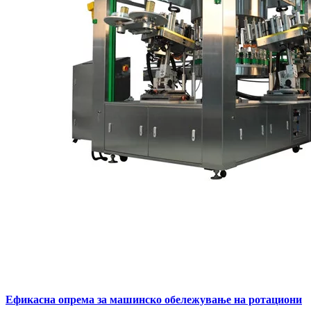
Ефикасна опрема за машинско обележување на ротациони