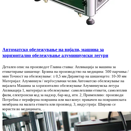
Автоматско обележување на вијали, машина за
хоризонтално обележување алуминиумски легури
Детален опис на производот Главна ставка: Апликација за машина за
етикетирање шишенце: Брзина на производство на медицина: 500 парчиња /
мин Точност на обележување: ± 0,5 мм Дијаметар на шишенцето: 10-30 мм
Материјал: Алуминиум / нерѓосувачки челик Автоматско обележување на
вијалата Машина за хоризонтално обележување Алуминиумска легура
Апликација 1, материјал за обележување: самолепливи етикети, самолеплив
филм, електронски код за надзор, бар-код, итн. 2, Применливо: производи
Потребна е периферна површина или мал конус прикачен на површинската
мембрана на малата етикета или производ. 3, индустрија: Широко се
користи во медицината, ...