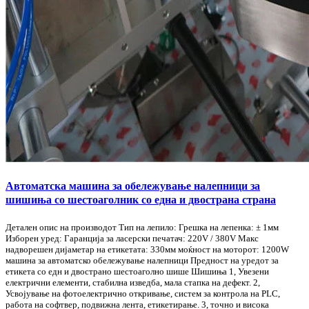
Автоматска машина за обележување налепници за
шишиња со шестоаголник со една и двострана страна
Детален опис на производот Тип на лепило: Грешка на лепенка: ± 1мм
Изборен уред: Гаранција за ласерски печатач: 220V / 380V Макс
надворешен дијаметар на етикетата: 330мм моќност на моторот: 1200W
машина за автоматско обележување налепници Предност на уредот за
етикета со едн и двострано шестоаголно шише Шишиња 1, Увезени
електрични елементи, стабилна изведба, мала стапка на дефект. 2,
Усвојување на фотоелектрично откривање, систем за контрола на PLC,
работа на софтвер, подвижна лента, етикетирање. 3, точно и висока