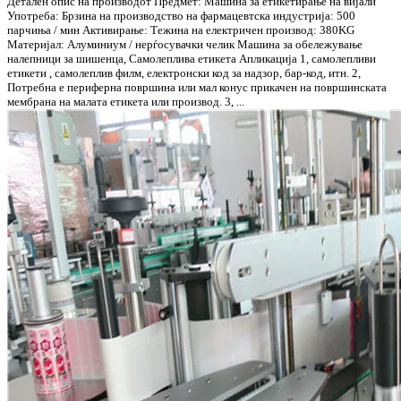
Детален опис на производот Предмет: Машина за етикетирање на вијали
Употреба: Брзина на производство на фармацевтска индустрија: 500
парчиња / мин Активирање: Тежина на електричен производ: 380KG
Материјал: Алуминиум / нерѓосувачки челик Машина за обележување
налепници за шишенца, Самолеплива етикета Апликација 1, самолепливи
етикети , самолеплив филм, електронски код за надзор, бар-код, итн. 2,
Потребна е периферна површина или мал конус прикачен на површинската
мембрана на малата етикета или производ. 3, ...