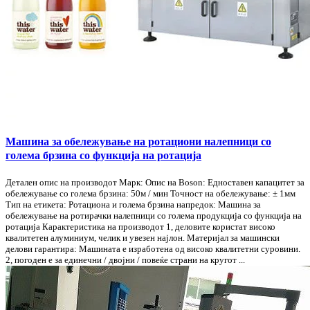
Машина за обележување на ротациони налепници со
голема брзина со функција на ротација
Детален опис на производот Марк: Опис на Boson: Едноставен капацитет за
обележување со голема брзина: 50м / мин Точност на обележување: ± 1мм
Тип на етикета: Ротациона и голема брзина напредок: Машина за
обележување на ротирачки налепници со голема продукција со функција на
ротација Карактеристика на производот 1, деловите користат високо
квалитетен алуминиум, челик и увезен најлон. Материјал за машински
делови гарантира: Машината е изработена од високо квалитетни суровини.
2, погоден е за единечни / двојни / повеќе страни на кругот ...