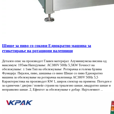
Шише за пиво со сокови Еднократно машина за
етикетирање на ротациони налепници
Детален опис на производот Главен материјал: Алуминиумска висина од
максимум: 195мм Напојување: AC380V 50Hz 5,5KW Точност на
обележување: ± 1мм Тип на обележување: Ротирачка и голема брзина
Функција: Пијалок, пиво, шишиња со вино Шише со пиво Еднократно
машина за обележување на ротирачка налепница AC380V 50Hz 5,5
Карактеристика на производот KW 1, широк спектар на примена: Погоден е
за единечни / двојни / повеќе страни на тркалезно шише, квадратно шише и
неправилно шише. 2, Ефектот за обележување е добар: Најголемиот ...