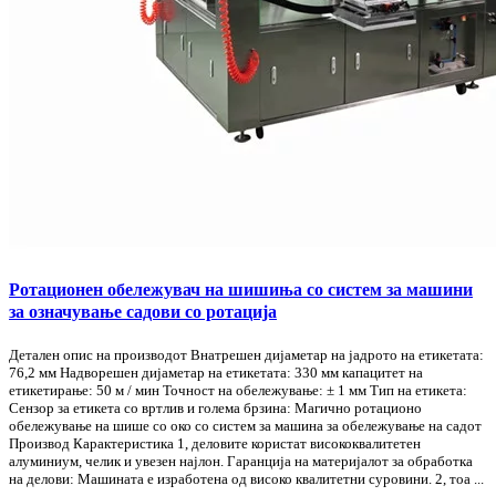
Ротационен обележувач на шишиња со систем за машини
за означување садови со ротација
Детален опис на производот Внатрешен дијаметар на јадрото на етикетата:
76,2 мм Надворешен дијаметар на етикетата: 330 мм капацитет на
етикетирање: 50 м / мин Точност на обележување: ± 1 мм Тип на етикета:
Сензор за етикета со вртлив и голема брзина: Магично ротационо
обележување на шише со око со систем за машина за обележување на садот
Производ Карактеристика 1, деловите користат висококвалитетен
алуминиум, челик и увезен најлон. Гаранција на материјалот за обработка
на делови: Машината е изработена од високо квалитетни суровини. 2, тоа ...