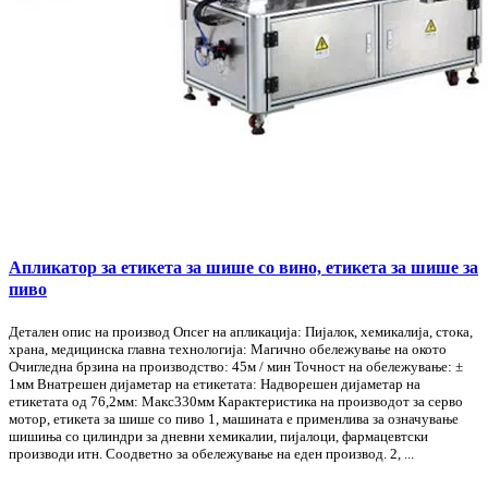
Апликатор за етикета за шише со вино, етикета за шише за
пиво
Детален опис на производ Опсег на апликација: Пијалок, хемикалија, стока,
храна, медицинска главна технологија: Магично обележување на окото
Очигледна брзина на производство: 45м / мин Точност на обележување: ±
1мм Внатрешен дијаметар на етикетата: Надворешен дијаметар на
етикетата од 76,2мм: Макс330мм Карактеристика на производот за серво
мотор, етикета за шише со пиво 1, машината е применлива за означување
шишиња со цилиндри за дневни хемикалии, пијалоци, фармацевтски
производи итн. Соодветно за обележување на еден производ. 2, ...