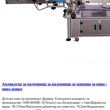
Апликатор за налепници за налепници за машина за вино /
пиво шише
Детален опис на производот Драјвер: Електричен капацитет за
производство: 5000-8000B / H Точност на обележување: ± 1мм Ширина на
шише: 30-110мм Внатрешен дијаметар на етикетата: 76,2мм Надворешен