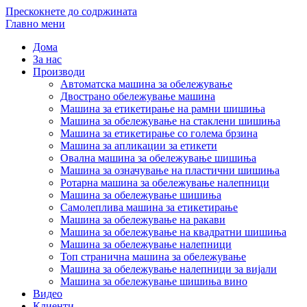
Прескокнете до содржината
Главно мени
Дома
За нас
Производи
Автоматска машина за обележување
Двострано обележување машина
Машина за етикетирање на рамни шишиња
Машина за обележување на стаклени шишиња
Машина за етикетирање со голема брзина
Машина за апликации за етикети
Овална машина за обележување шишиња
Машина за означување на пластични шишиња
Ротарна машина за обележување налепници
Машина за обележување шишиња
Самолеплива машина за етикетирање
Машина за обележување на ракави
Машина за обележување на квадратни шишиња
Машина за обележување налепници
Топ странична машина за обележување
Машина за обележување налепници за вијали
Машина за обележување шишиња вино
Видео
Клиенти