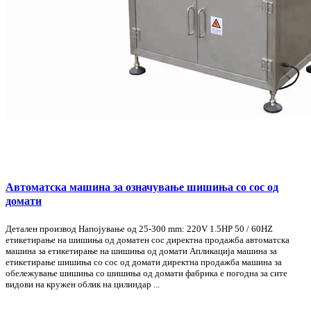
Автоматска машина за означување шишиња со сос од
домати
Детален производ Напојување од 25-300 mm: 220V 1.5HP 50 / 60HZ
етикетирање на шишиња од доматен сос директна продажба автоматска
машина за етикетирање на шишиња од домати Апликација машина за
етикетирање шишиња со сос од домати директна продажба машина за
обележување шишиња со шишиња од домати фабрика е погодна за сите
видови на кружен облик на цилиндар ...