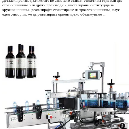
Детален производ Етикетите не само што ставаат етикети на една или две
страни шишиња или други производи 2, инсталирана институција за
кружни шишиња, реализирајте етикетирање на тркалезни шишиња, плус
еден сензор, може да реализираат ориентирано обележување ...