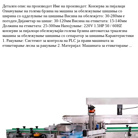
Детален опис на производот Име на производот: Конзерва за пијалаци
Означување на голема брзина на машина за обележување шишиња со
ширина со одделување на шишиња Висина на обележјето: 30-280мм е
погоден Дијаметар на шише: 30-120мм Висина на етикетата: 15-140мм
Должина на етикетата: 25-300мм Напојување: 220V 1.5HP 50 / 60HZ
конзерви за пијалоци обележувајќи голема брзина автоматска тркалезна
машина за обележување шишиња со сепаратор за шишиња Карактеристики
1. Ракување: Системот за контрола на PLC ја прави машината за
етикетирање лесна за ракување 2. Материјал: Машината за етикетирање ...