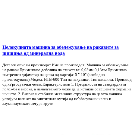
Целокупната машина за обележување на ракавите за
шишиња од минерална вода
Детален опис на производот Име на производот: Машина за обележување
на ракави Применлива дебелина на етикетата: 0,03мм-0,13мм Применлив
внатрешен дијаметар на цевка од хартија: 5 "-10" (слободно
прилагодување) Модел: HTB-600 Тип на пакување: Тип шишиња: Производ
од не'рѓосувачки челик Карактеристики 1. Прецизноста на стандардната
положба е висока, а намалувањето може да ја истакне совршената форма на
шишето. 2. Висока и стабилна механичка структура на целата машина
усвојува капакот на заштитната кутија од не'рѓосувачки челик и
алуминиумската легура крути