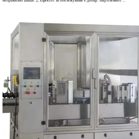
неправилно шише. 2, Ефектот за обележување е добар: Најголемиот ...