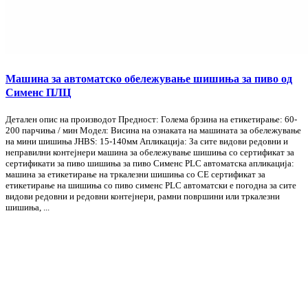
Машина за автоматско обележување шишиња за пиво од
Сименс ПЛЦ
Детален опис на производот Предност: Голема брзина на етикетирање: 60-
200 парчиња / мин Модел: Висина на ознаката на машината за обележување
на мини шишиња JHBS: 15-140мм Апликација: За сите видови редовни и
неправилни контејнери машина за обележување шишиња со сертификат за
сертификати за пиво шишиња за пиво Сименс PLC автоматска апликација:
машина за етикетирање на тркалезни шишиња со CE сертификат за
етикетирање на шишиња со пиво сименс PLC автоматски е погодна за сите
видови редовни и редовни контејнери, рамни површини или тркалезни
шишиња, ...