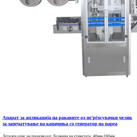
Апарат за апликација на ракавите од не'рѓосувачки челик
за запечатување на капачиња со генератор на пареа
Детален опис на производот Должина на етикетата: 40мм-160мм