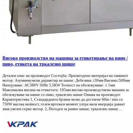
Високо производство на машина за етикетирање на вино /
пиво, етикета на тркалезно шише
Детален опис на производот Состојба: Прилагодено материјал на главниот
мотор: Алуминиумски дијаметар на шише: Дебелина ≥30мм Висина≤500мм
Напојување: AC380V 50Hz 5,5KW Точност на обележување: ± 1мм
Максимална висина на етикетата: 195мм високо-производствена машина за
обележување на шише со пиво, тркалезно шише Ознака на производот
Карактеристика 1, Стандардната брзина може да достигне 60m / min со
750W висока моќност, голем вртежен момент ултра мала инерција даваат
знак увезен серво мотор. 2, Погоден за рамно шише, тркалезно шише ...