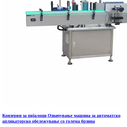
Конзерви за пијалоци Означување машина за автоматско
апликаторско обележување со голема брзина