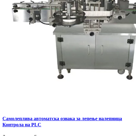
Самолеплива автоматска ознака за лепење налепница
Контрола на PLC