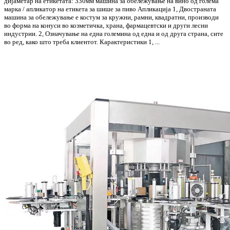
дијаметар на етикетата: 330мм машина за обележување на вино од голема
марка / апликатор на етикета за шише за пиво Апликација 1, Двостраната
машина за обележување е костум за кружни, рамни, квадратни, производи
во форма на конуси во козметичка, храна, фармацевтски и други лесни
индустрии. 2, Означување на една големина од една и од друга страна, сите
во ред, како што треба клиентот. Карактеристики 1, ...