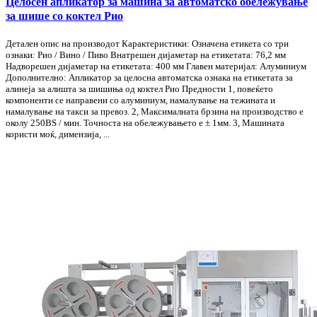
Целосен апликатор за машина за автоматско обележување
за шише со коктел Рио
Детален опис на производот Карактеристики: Означена етикета со три
ознаки: Рио / Вино / Пиво Внатрешен дијаметар на етикетата: 76,2 мм
Надворешен дијаметар на етикетата: 400 мм Главен материјал: Алуминиум
Дополнително: Апликатор за целосна автоматска ознака на етикетата за
алинеја за алишта за шишиња од коктел Рио Предности 1, повеќето
компоненти се направени со алуминиум, намалување на тежината и
намалување на такси за превоз. 2, Максималната брзина на производство е
околу 250BS / мин. Точноста на обележувањето е ± 1мм. 3, Машината
користи моќ, димензија, ...