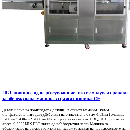
ПЕТ шишиња од не'рѓосувачки челик се смалуваат ракави
за обележување машина за разни шишиња CE
Детален опис на производот Должина на етикетата: 40мм-160мм
(прифатете прилагодено) Дебелина на етикетата: 0,03мм-0,13мм Големина:
1700мм * 900мм * 2000мм Материјали на етикетата: ПВЦ, ПЕТ, Брзина на
опсег: 0-3000БПХ ПЕТ шише од не'рѓосувачки челик Машина за
обележување на ракавот за Различни карактеристики на производството на