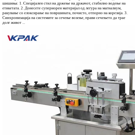
шишиња: 1. Специјален стил на држење на држачот, стабилно водење на
етикетата. 2. Донесете супериорен материјал од легура на магналиум,
ракување со елоксирање на површината, почисто, отпорно на корезија. 3.
Синхронизација на системите за сечење возење, прави сечењето да трае
долг живот ...