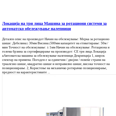
Локација на три лица Машина за ротациони системи за
автоматско обележување налепници
Детален опис на производот Начин на обележување: Мерка за ротационо
шише: Дебелина≥ 30мм Висина≤500мм капацитет на етикетирање: 50м /
мин Точност на обележување: ± 1мм Начин на обележување: Ротациона и
голема брзина за сертифицирање на производот: CE три лица Локација
aАвтоматска машина за обележување налепници Декрипција 1, широк
спектар на примена. Погоден е за единечни / двојни / повеќе страни на
тркалезно шише, квадратно шише и неправилно шише, висока точност на
позиционирање. 2, Користење на механичко ротирачко позиционирање,
предност на карактеристиките ...