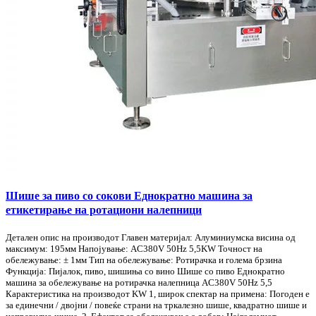
Шише за пиво со сокови Еднократно машина за
етикетирање на ротациони налепници
Детален опис на производот Главен материјал: Алуминиумска висина од
максимум: 195мм Напојување: AC380V 50Hz 5,5KW Точност на
обележување: ± 1мм Тип на обележување: Ротирачка и голема брзина
Функција: Пијалок, пиво, шишиња со вино Шише со пиво Еднократно
машина за обележување на ротирачка налепница AC380V 50Hz 5,5
Карактеристика на производот KW 1, широк спектар на примена: Погоден е
за единечни / двојни / повеќе страни на тркалезно шише, квадратно шише и