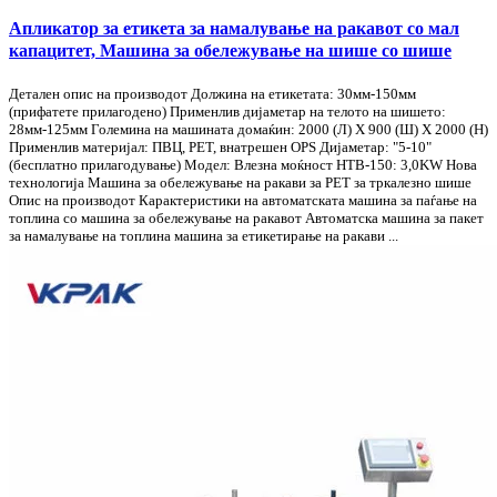
Апликатор за етикета за намалување на ракавот со мал
капацитет, Машина за обележување на шише со шише
Детален опис на производот Должина на етикетата: 30мм-150мм
(прифатете прилагодено) Применлив дијаметар на телото на шишето:
28мм-125мм Големина на машината домаќин: 2000 (Л) X 900 (Ш) X 2000 (H)
Применлив материјал: ПВЦ, PET, внатрешен OPS Дијаметар: "5-10"
(бесплатно прилагодување) Модел: Влезна моќност HTB-150: 3,0KW Нова
технологија Машина за обележување на ракави за PET за тркалезно шише
Опис на производот Карактеристики на автоматската машина за паѓање на
топлина со машина за обележување на ракавот Автоматска машина за пакет
за намалување на топлина машина за етикетирање на ракави ...