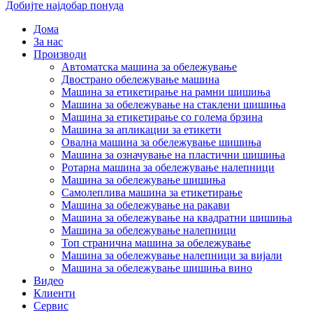
Добијте најдобар понуда
Дома
За нас
Производи
Автоматска машина за обележување
Двострано обележување машина
Машина за етикетирање на рамни шишиња
Машина за обележување на стаклени шишиња
Машина за етикетирање со голема брзина
Машина за апликации за етикети
Овална машина за обележување шишиња
Машина за означување на пластични шишиња
Ротарна машина за обележување налепници
Машина за обележување шишиња
Самолеплива машина за етикетирање
Машина за обележување на ракави
Машина за обележување на квадратни шишиња
Машина за обележување налепници
Топ странична машина за обележување
Машина за обележување налепници за вијали
Машина за обележување шишиња вино
Видео
Клиенти
Сервис