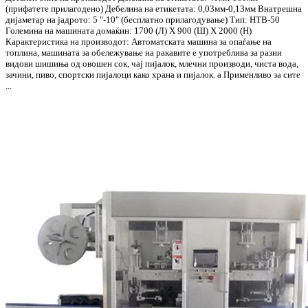
(прифатете прилагодено) Дебелина на етикетата: 0,03мм-0,13мм Внатрешна
дијаметар на јадрото: 5 "-10" (бесплатно прилагодување) Тип: HTB-50
Големина на машината домаќин: 1700 (Л) X 900 (Ш) X 2000 (H)
Карактеристика на производот: Автоматската машина за опаѓање на
топлина, машината за обележување на ракавите е употреблива за разни
видови шишиња од овошен сок, чај пијалок, млечни производи, чиста вода,
зачини, пиво, спортски пијалоци како храна и пијалок. а Применливо за сите
...