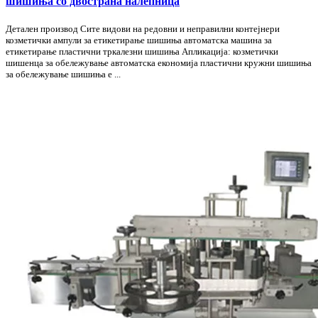
шишиња со двострана налепница
Детален производ Сите видови на редовни и неправилни контејнери
козметички ампули за етикетирање шишиња автоматска машина за
етикетирање пластични тркалезни шишиња Апликација: козметички
шишенца за обележување автоматска економија пластични кружни шишиња
за обележување шишиња е ...