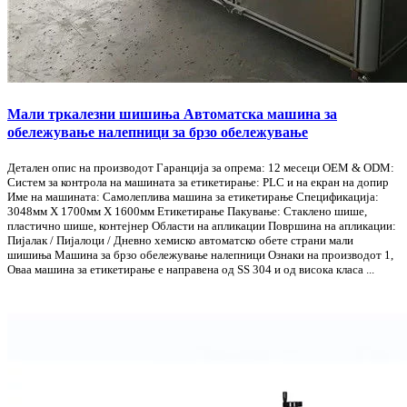
Мали тркалезни шишиња Автоматска машина за
обележување налепници за брзо обележување
Детален опис на производот Гаранција за опрема: 12 месеци OEM & ODM:
Систем за контрола на машината за етикетирање: PLC и на екран на допир
Име на машината: Самолеплива машина за етикетирање Спецификација:
3048мм X 1700мм X 1600мм Етикетирање Пакување: Стаклено шише,
пластично шише, контејнер Области на апликации Површина на апликации:
Пијалак / Пијалоци / Дневно хемиско автоматско обете страни мали
шишиња Машина за брзо обележување налепници Ознаки на производот 1,
Оваа машина за етикетирање е направена од SS 304 и од висока класа ...