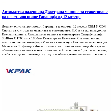
Автоматска налепница Двострана машина за етикетирање
на пластично шише Гаранција од 12 месеци
Детален опис на производот Гаранција за опрема: 12 месеци OEM & ODM:
Систем за контрола на машината за етикетирање: PLC и на екран на допир
Име на машината: Самолеплива машина за етикетирање Спецификација:
3048мм X 1700мм X 1600мм Етикетирање Пакување: Стаклено шише,
пластично шише, контејнер Области на апликации Површина на апликации:
Мешавина / Пијалоци / Дневно хемиско автоматско налепница Двострано
обележувачка машина за пластично шише Апликации за 1, за овално шише,
треба само да го прилагодите уредот за обележување на овалното шише. 2
...