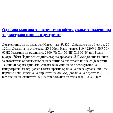
Одлична машина за автоматско обележување за налепница
за двострано шише со детергент
Детален опис на производот Материјал: SUS304 Дијаметар на објектот: 20-
120мм Должина на етикетата: 25-300мм Напојување: 110 / 220V 1.5HP 50 /
60HZ Големина на машината: 2800 (Л) X1450 (Ш) X1360 (H) mm Ролна
внатре: 76мм Надворешен дијаметар на тркалање: 340мм одлична машина
за автоматско обележување за налепница за двострано шише со детергент
Технички параметри: Име: Автоматска машина за обележување на
канцелариски материјал со голема брзина Брзина на обележување: 60-350
парчиња / мин Висина на објектот: 30-350мм Дебелина на објектот: 20 -120
mm висина на етикетата: 5-180 mm должина на етикетата: 25-300 mm ...