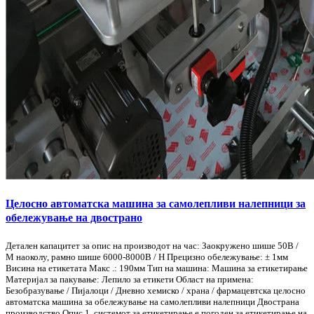
Целосно автоматска машина за самолепливи налепници за
обележување на двострано
Детален капацитет за опис на производот на час: Заокружено шише 50B /
M наоколу, рамно шише 6000-8000B / H Прецизно обележување: ± 1мм
Висина на етикетата Макс .: 190мм Тип на машина: Машина за етикетирање
Материјал за пакување: Лепило за етикети Област на примена:
Безобразување / Пијалоци / Дневно хемиско / храна / фармацевтска целосно
автоматска машина за обележување на самолепливи налепници Двострана
производство Опис 1, системот за етикетирање е погоден за етикетирање на