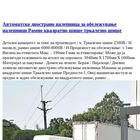
Автоматско двострано налепница за обележување
налепници Рамно квадратно шише тркалезно шише
Детален капацитет за опис на производот / ч: Тркалезно шише 2500B / H
наоколу, рамно шише 6000-8000B / H Прецизност на обележување: ± 1мм
Висина на етикетата Макс .: 190мм Глава за етикетирање: Може да ја
прилагоди големината на аголот на опремата: 3048мм Х 1700мм X 1600мм
Материјал за пакување : Домен на лепило: Бераж / Пијалоци / Дневно
хемиско автоматско двострано обележување налепница Машина за рамно
квадратно шише Тркалезно шише Предности 1, Овој машински костум за
предно и задно обележување на квадратното шише, рамно ...