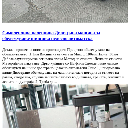
Самолеплива налепница Двострана машина за
обележување шишиња целосно автоматска
Детален процес на опис на производот: Прецизно обележување на
обележувањето: ± 1мм Висина на етикетата Макс .: 190мм Плоча: 30мм
Дебела алуминиумска легирана плоча Метод на етикета: Лепливи етикети
Материјал за пакување: Дрво куќиште со ПЕ филм Самолепливо лепило
обележувач на шише двострано целосно автоматски Опис 1, ненормално
шише Двострано обележување на машината, таа е погодна за етикета на
рамна, квадратна, кружна заштита отколку во дневната, храната, лековите и
лесната индустрија. 2, Треба да ...