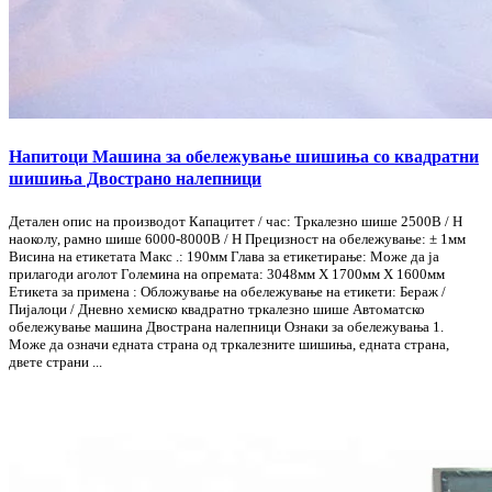
Напитоци Машина за обележување шишиња со квадратни
шишиња Двострано налепници
Детален опис на производот Капацитет / час: Тркалезно шише 2500B / H
наоколу, рамно шише 6000-8000B / H Прецизност на обележување: ± 1мм
Висина на етикетата Макс .: 190мм Глава за етикетирање: Може да ја
прилагоди аголот Големина на опремата: 3048мм X 1700мм X 1600мм
Етикета за примена : Обложување на обележување на етикети: Бераж /
Пијалоци / Дневно хемиско квадратно тркалезно шише Автоматско
обележување машина Двострана налепници Ознаки за обележувања 1.
Може да означи едната страна од тркалезните шишиња, едната страна,
двете страни ...