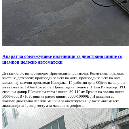
Апарат за обележување налепници за двострано шише со
шампон целосно автоматски
Детален опис на производот Применливи производи: Козметика, пијалоци,
чистење, детергент, производи за нега на кожа, производи за нега на коса,
масло, чај, млечни производи Испорака: 15 работни дена Објект на ширина
на етикетата: 190мм Состојба: Прилагодена точност: ± 1мм Интерфејс: PLC
екран на допир Ширина на тегла / шише: 30-110мм Брзина на овално шише:
5000-8000B / H Брзина на рамно шише: 5000-10000B / H шишиња со
шампон двострано леплива машина за обележување целосна автоматска
апликација за 1, овој костум за машина за двојно ...