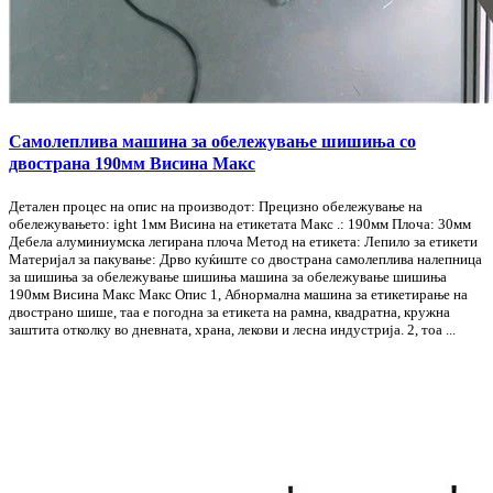
Самолеплива машина за обележување шишиња со
двострана 190мм Висина Макс
Детален процес на опис на производот: Прецизно обележување на
обележувањето: ight 1мм Висина на етикетата Макс .: 190мм Плоча: 30мм
Дебела алуминиумска легирана плоча Метод на етикета: Лепило за етикети
Материјал за пакување: Дрво куќиште со двострана самолеплива налепница
за шишиња за обележување шишиња машина за обележување шишиња
190мм Висина Макс Макс Опис 1, Абнормална машина за етикетирање на
двострано шише, таа е погодна за етикета на рамна, квадратна, кружна
заштита отколку во дневната, храна, лекови и лесна индустрија. 2, тоа ...