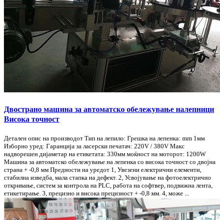
Двострано машина за автоматско обележување налепници
Висока точност
Детален опис на производот Тип на лепило: Грешка на лепенка: mm 1мм
Изборно уред: Гаранција за ласерски печатач: 220V / 380V Макс
надворешен дијаметар на етикетата: 330мм моќност на моторот: 1200W
Машина за автоматско обележување на лепенка со висока точност со двојна
страна + -0,8 мм Предности на уредот 1, Увезени електрични елементи,
стабилна изведба, мала стапка на дефект. 2, Усвојување на фотоелектрично
откривање, систем за контрола на PLC, работа на софтвер, подвижна лента,
етикетирање. 3, прецизно и висока прецизност + -0,8 мм. 4, може ...