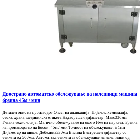
Двострано автоматско обележување на налепници машина
брзина 45м / мин
Детален опис на производот Опсег на апликација: Пијалок, хемикалија,
стока, храна, медицинска етикета Надворешен дијаметар: Макс330мм
Главна технологија: Магично обележување на окото Име на марката: Брзина
на производство на Босон: 45м / мин Точност на обележување: ± 1мм
Дијаметар на шише: Дебелина≥30мм Висина Внатрешен дијаметар со
етикета од 500мм: Автоматска етикета за обележување на налепници од