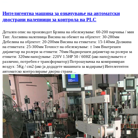
Интелигентна машина за означување на автоматски
двострани налепници за контрола на PLC
Детален опис на производот Брзина на обележување: 60-200 парчиња / мин
Тип: Ахезивна налепница Висина на обемот на објектот: 30-280мм
Дебелина на објектот: 20-200мм Висина на етикетата: 15-140мм Должина
на етикетата: 25-300мм Точност на обележување: ± 1мм Внатрешен
дијаметар на ролери за етикети: 76мм Надворешен дијаметар на ролери за
етикети: 320мм напојување: 220V 1.5HP 50 / 60HZ (ако напојувањето е
различно, потребен е трансформатор) Потрошувачка на компримиран
воздух: 5Kg / cm2 (ако ја додадете машината за кодирање) Интелегентен
автоматско контролирање двојна страна ...