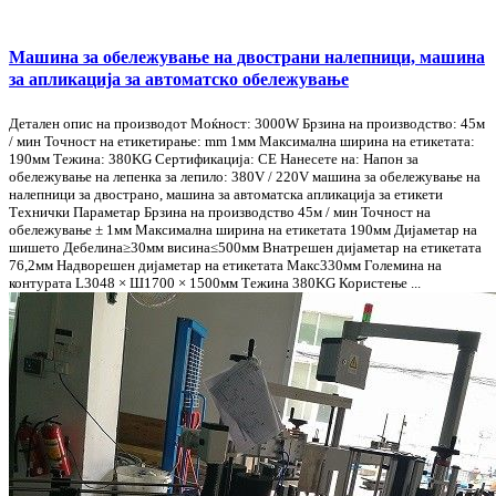
Машина за обележување на двострани налепници, машина
за апликација за автоматско обележување
Детален опис на производот Моќност: 3000W Брзина на производство: 45м
/ мин Точност на етикетирање: mm 1мм Максимална ширина на етикетата:
190мм Тежина: 380KG Сертификација: CE Нанесете на: Напон за
обележување на лепенка за лепило: 380V / 220V машина за обележување на
налепници за двострано, машина за автоматска апликација за етикети
Технички Параметар Брзина на производство 45м / мин Точност на
обележување ± 1мм Максимална ширина на етикетата 190мм Дијаметар на
шишето Дебелина≥30мм висина≤500мм Внатрешен дијаметар на етикетата
76,2мм Надворешен дијаметар на етикетата Макс330мм Големина на
контурата L3048 × Ш1700 × 1500мм Тежина 380KG Користење ...