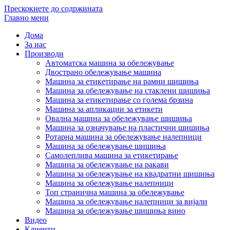
Прескокнете до содржината
Главно мени
Дома
За нас
Производи
Автоматска машина за обележување
Двострано обележување машина
Машина за етикетирање на рамни шишиња
Машина за обележување на стаклени шишиња
Машина за етикетирање со голема брзина
Машина за апликации за етикети
Овална машина за обележување шишиња
Машина за означување на пластични шишиња
Ротарна машина за обележување налепници
Машина за обележување шишиња
Самолеплива машина за етикетирање
Машина за обележување на ракави
Машина за обележување на квадратни шишиња
Машина за обележување налепници
Топ странична машина за обележување
Машина за обележување налепници за вијали
Машина за обележување шишиња вино
Видео
Клиенти