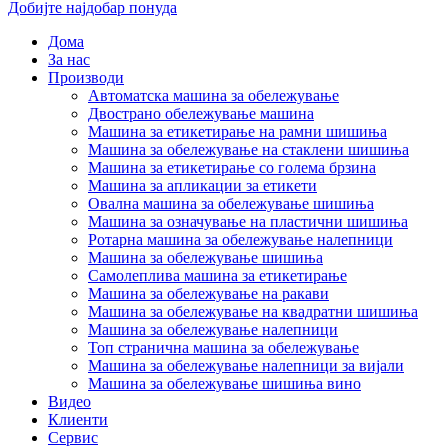
Добијте најдобар понуда
Дома
За нас
Производи
Автоматска машина за обележување
Двострано обележување машина
Машина за етикетирање на рамни шишиња
Машина за обележување на стаклени шишиња
Машина за етикетирање со голема брзина
Машина за апликации за етикети
Овална машина за обележување шишиња
Машина за означување на пластични шишиња
Ротарна машина за обележување налепници
Машина за обележување шишиња
Самолеплива машина за етикетирање
Машина за обележување на ракави
Машина за обележување на квадратни шишиња
Машина за обележување налепници
Топ странична машина за обележување
Машина за обележување налепници за вијали
Машина за обележување шишиња вино
Видео
Клиенти
Сервис