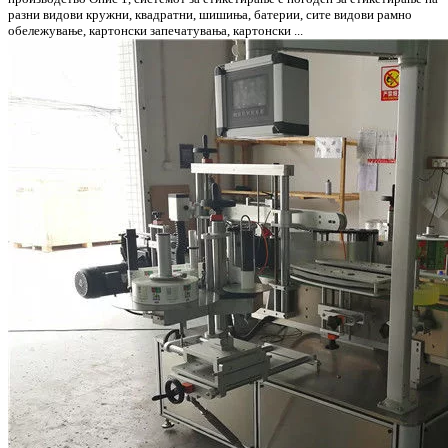
разни видови кружни, квадратни, шишиња, батерии, сите видови рамно
обележување, картонски запечатувања, картонски ...