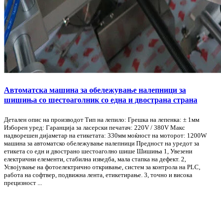
Автоматска машина за обележување налепници за
шишиња со шестоаголник со една и двострана страна
Детален опис на производот Тип на лепило: Грешка на лепенка: ± 1мм
Изборен уред: Гаранција за ласерски печатач: 220V / 380V Макс
надворешен дијаметар на етикетата: 330мм моќност на моторот: 1200W
машина за автоматско обележување налепници Предност на уредот за
етикета со едн и двострано шестоаголно шише Шишиња 1, Увезени
електрични елементи, стабилна изведба, мала стапка на дефект. 2,
Усвојување на фотоелектрично откривање, систем за контрола на PLC,
работа на софтвер, подвижна лента, етикетирање. 3, точно и висока
прецизност ...