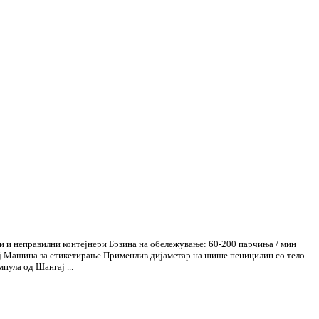
и и неправилни контејнери Брзина на обележување: 60-200 парчиња / мин
ај Машина за етикетирање Применлив дијаметар на шише пеницилин со тело
пула од Шангај ...