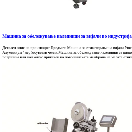
Машина за обележување налепници за вијали во индустрија
Детален опис на производот Предмет: Машина за етикетирање на вијали Упо
Алуминиум / нерѓосувачки челик Машина за обележување налепници за шишенца
површина или мал конус прикачен на површинската мембрана на малата етикета