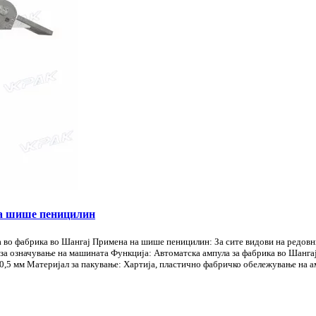
за шише пеницилин
 во фабрика во Шангај Примена на шише пеницилин: За сите видови на редовн
за означување на машината Функција: Автоматска ампула за фабрика во Шанг
,5 мм Материјал за пакување: Хартија, пластично фабричко обележување на ам