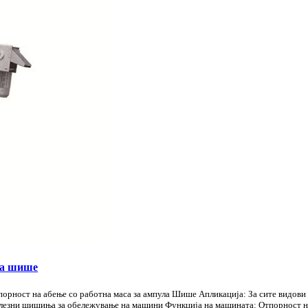
ла шише
рност на абење со работна маса за ампула Шише Апликација: За сите видови 
алезни шишиња за обележување на машини Функција на машината: Отпорност н