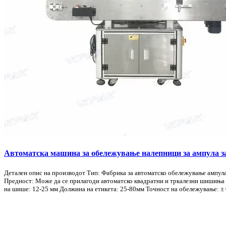
Автоматска машина за обележување налепници за ампула 
Детален опис на производот Тип: Фабрика за автоматско обележување ампула
Предност: Може да се прилагоди автоматско квадратни и тркалезни шишиња 
на шише: 12-25 мм Должина на етикета: 25-80мм Точност на обележување: ± 0