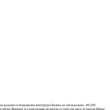
на редовни и неправилни контејнери Брзина на обележување: 60-200
а абење Машина за етикетирање на вијали со работна маса за ампула Шише