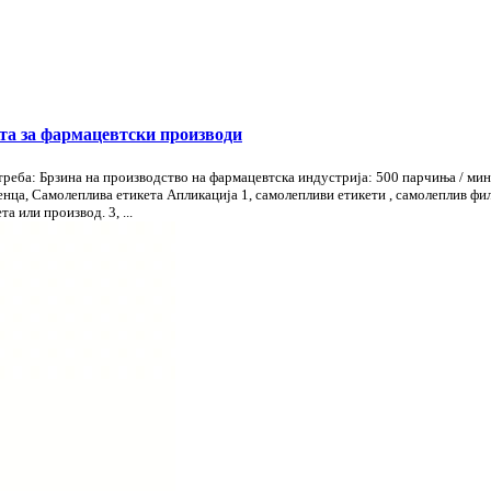
та за фармацевтски производи
треба: Брзина на производство на фармацевтска индустрија: 500 парчиња / м
, Самолеплива етикета Апликација 1, самолепливи етикети , самолеплив филм,
 или производ. 3, ...