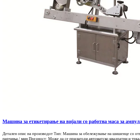
Машина за етикетирање на вијали со работна маса за ампу
Детален опис на производот Тип: Машина за обележување на шишенце со отпо
парчиња / мин Предност: Може да се прилагоди автоматско квадратни и трк