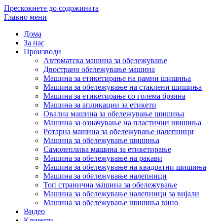
Прескокнете до содржината
Главно мени
Дома
За нас
Производи
Автоматска машина за обележување
Двострано обележување машина
Машина за етикетирање на рамни шишиња
Машина за обележување на стаклени шишиња
Машина за етикетирање со голема брзина
Машина за апликации за етикети
Овална машина за обележување шишиња
Машина за означување на пластични шишиња
Ротарна машина за обележување налепници
Машина за обележување шишиња
Самолеплива машина за етикетирање
Машина за обележување на ракави
Машина за обележување на квадратни шишиња
Машина за обележување налепници
Топ странична машина за обележување
Машина за обележување налепници за вијали
Машина за обележување шишиња вино
Видео
Клиенти