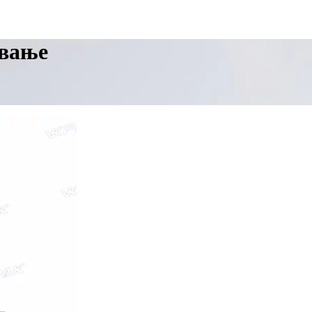
ување