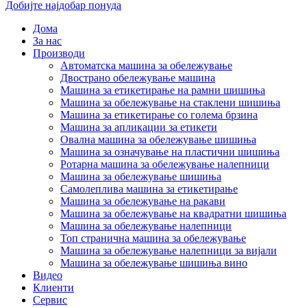
Добијте најдобар понуда
Дома
За нас
Производи
Автоматска машина за обележување
Двострано обележување машина
Машина за етикетирање на рамни шишиња
Машина за обележување на стаклени шишиња
Машина за етикетирање со голема брзина
Машина за апликации за етикети
Овална машина за обележување шишиња
Машина за означување на пластични шишиња
Ротарна машина за обележување налепници
Машина за обележување шишиња
Самолеплива машина за етикетирање
Машина за обележување на ракави
Машина за обележување на квадратни шишиња
Машина за обележување налепници
Топ странична машина за обележување
Машина за обележување налепници за вијали
Машина за обележување шишиња вино
Видео
Клиенти
Сервис