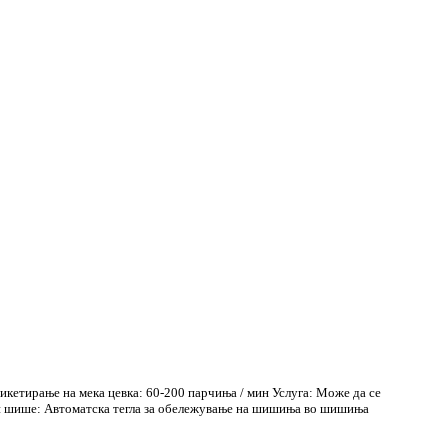
кетирање на мека цевка: 60-200 парчиња / мин Услуга: Може да се
ип шише: Автоматска тегла за обележување на шишиња во шишиња