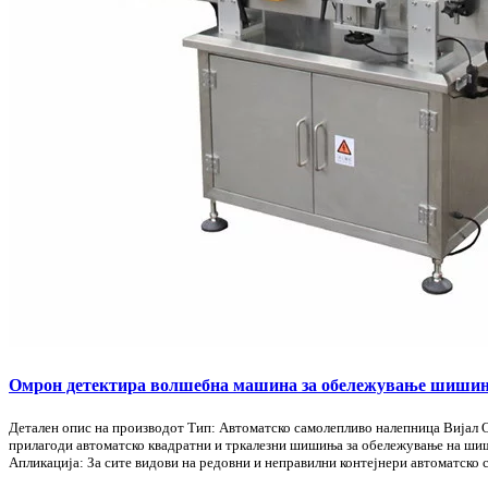
Омрон детектира волшебна машина за обележување шишиња 
Детален опис на производот Тип: Автоматско самолепливо налепница Вијал О
прилагоди автоматско квадратни и тркалезни шишиња за обележување на ши
Апликација: За сите видови на редовни и неправилни контејнери автоматско 