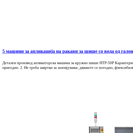
5 машини за апликација на ракави за шише со вода од гало
Детален производ апликаторска машина за кружно шише HTP-50P Карактеристи
пригодно. 2. Не треба завртки за заземјување, движете се погодно, флексибилн