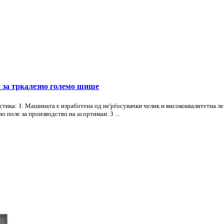
н за тркалезно големо шише
ка: 1. Машината е изработена од не'рѓосувачки челик и висококвалитетна лег
о поле за производство на асортиман. 3 ...