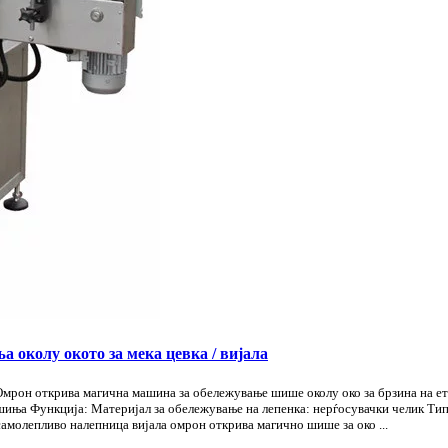
околу окото за мека цевка / вијала
мрон открива магична машина за обележување шише околу око за брзина на ети
шиња Функција: Материјал за обележување на лепенка: нерѓосувачки челик Т
самолепливо налепница вијала омрон открива магично шише за око ...