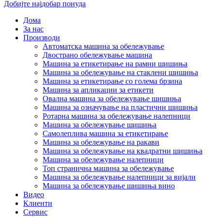
Добијте најдобар понуда
Дома
За нас
Производи
Автоматска машина за обележување
Двострано обележување машина
Машина за етикетирање на рамни шишиња
Машина за обележување на стаклени шишиња
Машина за етикетирање со голема брзина
Машина за апликации за етикети
Овална машина за обележување шишиња
Машина за означување на пластични шишиња
Ротарна машина за обележување налепници
Машина за обележување шишиња
Самолеплива машина за етикетирање
Машина за обележување на ракави
Машина за обележување на квадратни шишиња
Машина за обележување налепници
Топ странична машина за обележување
Машина за обележување налепници за вијали
Машина за обележување шишиња вино
Видео
Клиенти
Сервис