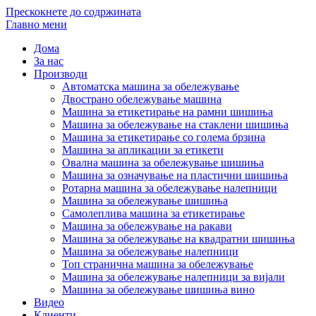
Прескокнете до содржината
Главно мени
Дома
За нас
Производи
Автоматска машина за обележување
Двострано обележување машина
Машина за етикетирање на рамни шишиња
Машина за обележување на стаклени шишиња
Машина за етикетирање со голема брзина
Машина за апликации за етикети
Овална машина за обележување шишиња
Машина за означување на пластични шишиња
Ротарна машина за обележување налепници
Машина за обележување шишиња
Самолеплива машина за етикетирање
Машина за обележување на ракави
Машина за обележување на квадратни шишиња
Машина за обележување налепници
Топ странична машина за обележување
Машина за обележување налепници за вијали
Машина за обележување шишиња вино
Видео
Клиенти