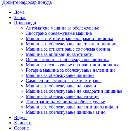
Добијте најдобар понуда
Дома
За нас
Производи
Автоматска машина за обележување
Двострано обележување машина
Машина за етикетирање на рамни шишиња
Машина за обележување на стаклени шишиња
Машина за етикетирање со голема брзина
Машина за апликации за етикети
Овална машина за обележување шишиња
Машина за означување на пластични шишиња
Ротарна машина за обележување налепници
Машина за обележување шишиња
Самолеплива машина за етикетирање
Машина за обележување на ракави
Машина за обележување на квадратни шишиња
Машина за обележување налепници
Топ странична машина за обележување
Машина за обележување налепници за вијали
Машина за обележување шишиња вино
Видео
Клиенти
Сервис