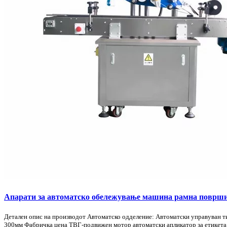
Апарати за автоматско обележување машина рамна површин
Детален опис на производот Автоматско одделение: Автоматски управуван ти
300мм Фабричка цена ТВГ-подвижен мотор автоматски апликатор за етикета 