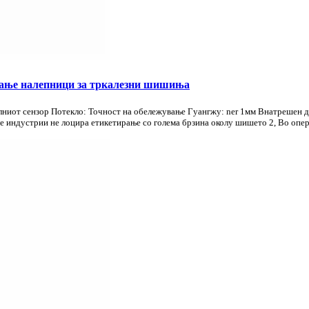
ување налепници за тркалезни шишиња
олниот сензор Потекло: Точност на обележување Гуангжу: ner 1мм Внатрешен д
те индустрии не лоцира етикетирање со голема брзина околу шишето 2, Во опера