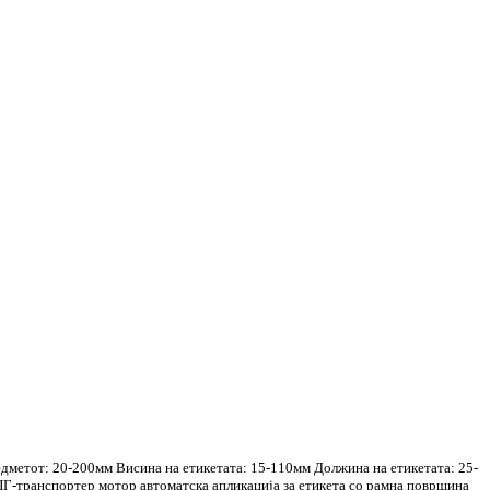
дметот: 20-200мм Висина на етикетата: 15-110мм Должина на етикетата: 25-
ЦГ-транспортер мотор автоматска апликација за етикета со рамна површина