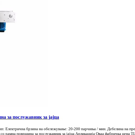
а за послужавник за јајца
п: Електрична брзина на обележување: 20-200 парчиња / мин. Дебелина на пре
со рамна површина за послужавник за јајца Апликација Оваа фабричка цена Т