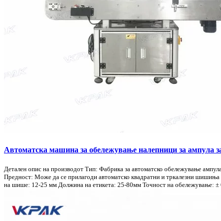
Автоматска машина за обележување налепници за ампула 
Детален опис на производот Тип: Фабрика за автоматско обележување ампула
Предност: Може да се прилагоди автоматско квадратни и тркалезни шишиња 
на шише: 12-25 мм Должина на етикета: 25-80мм Точност на обележување: ± 0