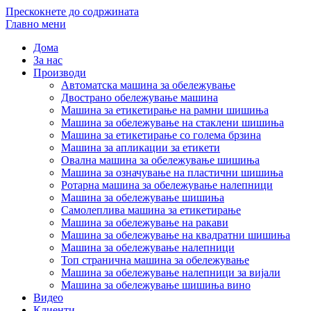
Прескокнете до содржината
Главно мени
Дома
За нас
Производи
Автоматска машина за обележување
Двострано обележување машина
Машина за етикетирање на рамни шишиња
Машина за обележување на стаклени шишиња
Машина за етикетирање со голема брзина
Машина за апликации за етикети
Овална машина за обележување шишиња
Машина за означување на пластични шишиња
Ротарна машина за обележување налепници
Машина за обележување шишиња
Самолеплива машина за етикетирање
Машина за обележување на ракави
Машина за обележување на квадратни шишиња
Машина за обележување налепници
Топ странична машина за обележување
Машина за обележување налепници за вијали
Машина за обележување шишиња вино
Видео
Клиенти