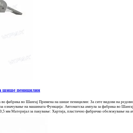
за шише пеницилин
 во фабрика во Шангај Примена на шише пеницилин: За сите видови на редовн
за означување на машината Функција: Автоматска ампула за фабрика во Шанг
,5 мм Материјал за пакување: Хартија, пластично фабричко обележување на ам