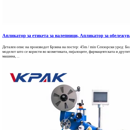
Апликатор за етикета за налепници, Апликатор за обележ
Детален опис на производот Брзина на постер: 45m / min Сензорски уред: Б
моделот што се користи во козметиката, пијалоците, фармацевтската и други
машина, ...