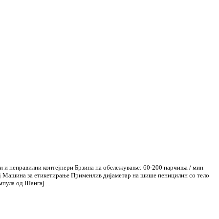
и и неправилни контејнери Брзина на обележување: 60-200 парчиња / мин
ај Машина за етикетирање Применлив дијаметар на шише пеницилин со тело
пула од Шангај ...