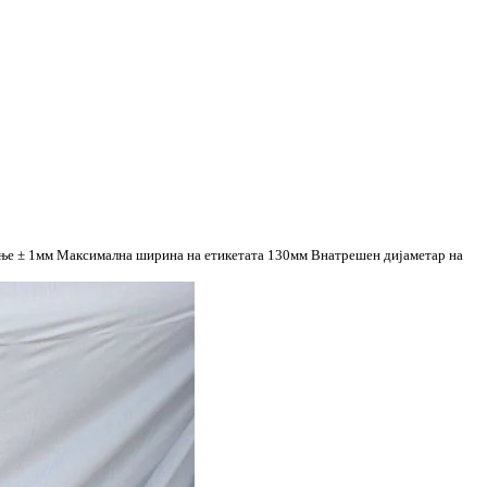
вање ± 1мм Максимална ширина на етикетата 130мм Внатрешен дијаметар на