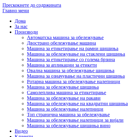
Прескокнете до содржината
Главно мени
Дома
За нас
Производи
Автоматска машина за обележување
Двострано обележување машина
Машина за етикетирање на рамни шишиња
Машина за обележување на стаклени шишиња
Машина за етикетирање со голема брзина
Машина за апликации за етикети
Овална машина за обележување шишиња
Машина за означување на пластични шишиња
Ротарна машина за обележување налепници
Машина за обележување шишиња
Самолеплива машина за етикетирање
Машина за обележување на ракави
Машина за обележување на квадратни шишиња
Машина за обележување налепници
Топ странична машина за обележување
Машина за обележување налепници за вијали
Машина за обележување шишиња вино
Видео
Клиенти