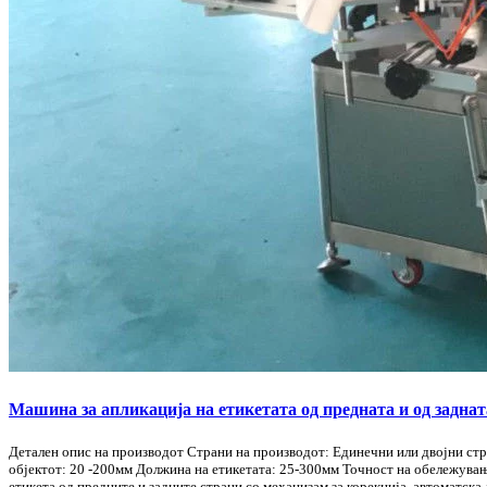
Машина за апликација на етикетата од предната и од заднат
Детален опис на производот Страни на производот: Единечни или двојни стр
објектот: 20 -200мм Должина на етикетата: 25-300мм Точност на обележувањ
етикета од предните и задните страни со механизам за корекција, автоматска 