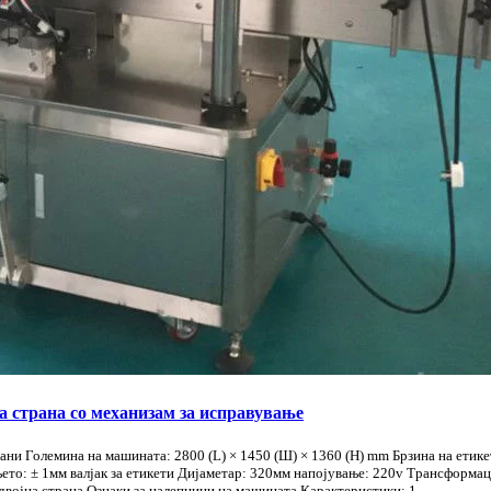
а страна со механизам за исправување
ани Големина на машината: 2800 (L) × 1450 (Ш) × 1360 (H) mm Брзина на етик
ето: ± 1мм валјак за етикети Дијаметар: 320мм напојување: 220v Трансформац
двојна страна Ознаки за налепници на машината Карактеристики: 1. ...