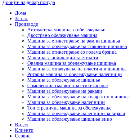
Добијте најдобар понуда
Дома
За нас
Производи
Автоматска машина за обележување
Двострано обележување машина
Машина за етикетирање на рамни шишиња
Машина за обележување на стаклени шишиња
Машина за етикетирање со голема брзина
Машина за апликации за етикети
Овална машина за обележување шишиња
Машина за означување на пластични шишиња
Ротарна машина за обележување налепници
Машина за обележување шишиња
Самолеплива машина за етикетирање
Машина за обележување на ракави
Машина за обележување на квадратни шишиња
Машина за обележување налепници
Топ странична машина за обележување
Машина за обележување налепници за вијали
Машина за обележување шишиња вино
Видео
Клиенти
Сервис