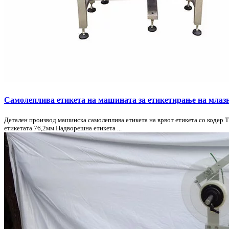
Самолеплива етикета на машината за етикетирање на млазн
Детален производ машинска самолеплива етикета на врвот етикета со кодер
етикетата 76,2мм Надворешна етикета ...