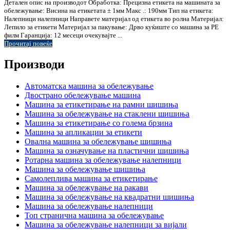
Детален опис на производот Обработка: Прецизна етикета на машината за
обележување: Висина на етикетата ± 1мм Макс .: 190мм Тип на етикета:
Налепници налепници Направете материјал од етикета во ролна Материјал:
Лепило за етикети Материјал за пакување: Дрво куќиште со машина за PE
филм Гаранција: 12 месеци очекувајте ...
Прочитај повеќе
Производи
Автоматска машина за обележување
Двострано обележување машина
Машина за етикетирање на рамни шишиња
Машина за обележување на стаклени шишиња
Машина за етикетирање со голема брзина
Машина за апликации за етикети
Овална машина за обележување шишиња
Машина за означување на пластични шишиња
Ротарна машина за обележување налепници
Машина за обележување шишиња
Самолеплива машина за етикетирање
Машина за обележување на ракави
Машина за обележување на квадратни шишиња
Машина за обележување налепници
Топ странична машина за обележување
Машина за обележување налепници за вијали