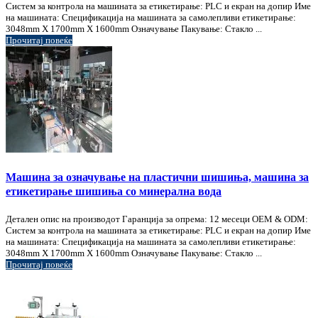
Систем за контрола на машината за етикетирање: PLC и екран на допир Име
на машината: Спецификација на машината за самолепливи етикетирање:
3048mm X 1700mm X 1600mm Означување Пакување: Стакло ...
Прочитај повеќе
Машина за означување на пластични шишиња, машина за
етикетирање шишиња со минерална вода
Детален опис на производот Гаранција за опрема: 12 месеци OEM & ODM:
Систем за контрола на машината за етикетирање: PLC и екран на допир Име
на машината: Спецификација на машината за самолепливи етикетирање:
3048mm X 1700mm X 1600mm Означување Пакување: Стакло ...
Прочитај повеќе