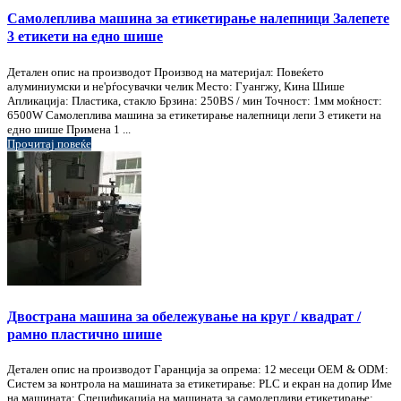
Самолеплива машина за етикетирање налепници Залепете
3 етикети на едно шише
Детален опис на производот Производ на материјал: Повеќето
алуминиумски и не'рѓосувачки челик Место: Гуангжу, Кина Шише
Апликација: Пластика, стакло Брзина: 250BS / мин Точност: 1мм моќност:
6500W Самолеплива машина за етикетирање налепници лепи 3 етикети на
едно шише Примена 1 ...
Прочитај повеќе
Двострана машина за обележување на круг / квадрат /
рамно пластично шише
Детален опис на производот Гаранција за опрема: 12 месеци OEM & ODM:
Систем за контрола на машината за етикетирање: PLC и екран на допир Име
на машината: Спецификација на машината за самолепливи етикетирање: