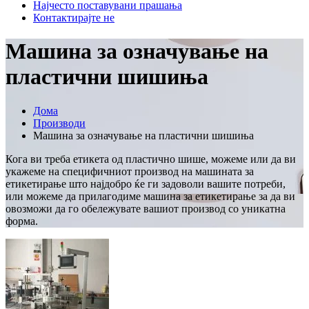
Најчесто поставувани прашања
Контактирајте не
Машина за означување на
пластични шишиња
Дома
Производи
Машина за означување на пластични шишиња
Кога ви треба етикета од пластично шише, можеме или да ви
укажеме на специфичниот производ на машината за
етикетирање што најдобро ќе ги задоволи вашите потреби,
или можеме да прилагодиме машина за етикетирање за да ви
овозможи да го обележувате вашиот производ со уникатна
форма.