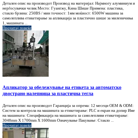
Детален опис на производот Производ на материјал: Најмногу алуминиум и
нерѓосувачки челик Место: Гуангжу, Кина Шише Примена: пластика,
стакло брзина: 250BS / мин точност: 1мм моќност: 6500W машина за
самолеплива етикетирање за апликација за пластично шише за миленичиња
1, машината ...
Прочитај повеќе
Апликатор за обележување на етикета за автоматско
двострано налепница за пластична тегла
Детален опис на производот Гаранција за опрема: 12 месеци OEM & ODM:
Систем за контрола на машината за етикетирање: PLC и екран на допир Име
на машината: Спецификација на машината за самолепливи етикетирање:
3048mm X 1700mm X 1600mm Означување Пакување: Стакло ...
Прочитај повеќе