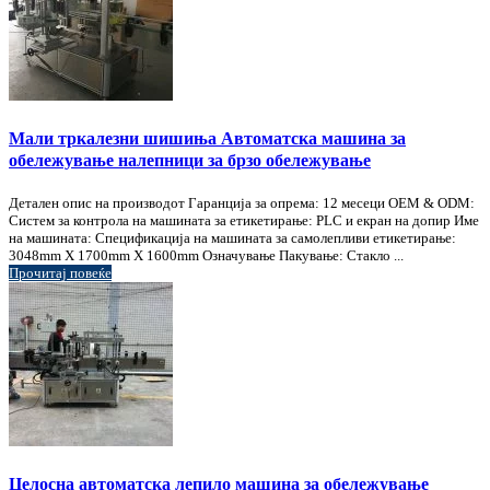
Мали тркалезни шишиња Автоматска машина за
обележување налепници за брзо обележување
Детален опис на производот Гаранција за опрема: 12 месеци OEM & ODM:
Систем за контрола на машината за етикетирање: PLC и екран на допир Име
на машината: Спецификација на машината за самолепливи етикетирање:
3048mm X 1700mm X 1600mm Означување Пакување: Стакло ...
Прочитај повеќе
Целосна автоматска лепило машина за обележување