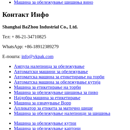
Машина за обележување шишиња вино
Контакт Инфо
Shanghai BaZhou Industrial Co., Ltd.
Тел: + 86-21-34710825
WhatsApp: +86-18912389279
Е-пошта:
info@vkpak.com
Ампула налепница за обележување
Автоматски машини за обележување
Автоматска машина за етикетирање на торби
Автоматска машина за обележување кутија
Машина за етикетирање на торби
Машина за обележување шишиња за пиво
Најдобра машина за етикетирање
Машина за означување Bopp
Апликатор за етикета за матично шише
Машина за обележување налепници за шишиња
Машина за обележување кутии
Машина за обележување картони