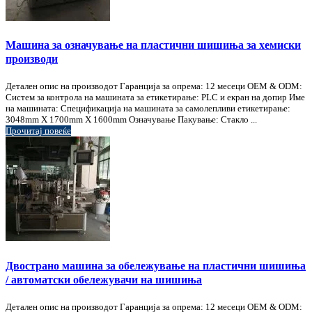
Машина за означување на пластични шишиња за хемиски
производи
Детален опис на производот Гаранција за опрема: 12 месеци OEM & ODM:
Систем за контрола на машината за етикетирање: PLC и екран на допир Име
на машината: Спецификација на машината за самолепливи етикетирање:
3048mm X 1700mm X 1600mm Означување Пакување: Стакло ...
Прочитај повеќе
Двострано машина за обележување на пластични шишиња
/ автоматски обележувачи на шишиња
Детален опис на производот Гаранција за опрема: 12 месеци OEM & ODM: