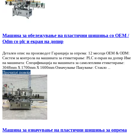
Машина за обележување на пластични шишиња со OEM /
Odm со plc и екран на допир
Детален опис на производот Гаранција за опрема: 12 месеци OEM & ODM:
Систем за контрола на машината за етикетирање: PLC и екран на допир Име
на машината: Спецификација на машината за самолепливи етикетирање:
3048mm X 1700mm X 1600mm Означување Пакување: Стакло ...
Прочитај повеќе
Машина за означување на пластични шишиња за опрема