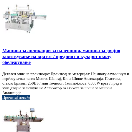
Машина за апликации за налепници, машина за двојно
завиткување на вратот / предниот и куларот околу
обележување
Детален опис на производот Производ на материјал: Најмногу алуминиум и
нерѓосувачки челик Место: Шангај, Кина Шише Апликација: Пластика,
стакло Брзина: 250BS / мин Точност: 1мм моќност: 6500W врат / пред и
кула двојно завиткување Апликатор за етикета за шише за машина
Апликација .. .
Прочитај повеќе