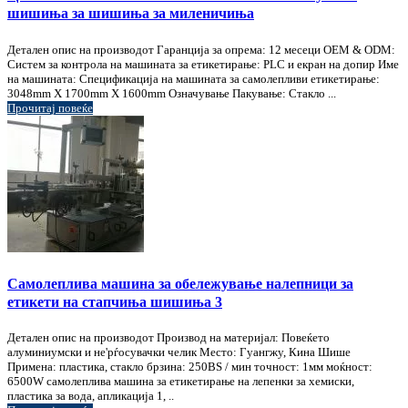
шишиња за шишиња за миленичиња
Детален опис на производот Гаранција за опрема: 12 месеци OEM & ODM:
Систем за контрола на машината за етикетирање: PLC и екран на допир Име
на машината: Спецификација на машината за самолепливи етикетирање:
3048mm X 1700mm X 1600mm Означување Пакување: Стакло ...
Прочитај повеќе
Самолеплива машина за обележување налепници за
етикети на стапчиња шишиња 3
Детален опис на производот Производ на материјал: Повеќето
алуминиумски и не'рѓосувачки челик Место: Гуангжу, Кина Шише
Примена: пластика, стакло брзина: 250BS / мин точност: 1мм моќност:
6500W самолеплива машина за етикетирање на лепенки за хемиски,
пластика за вода, апликација 1, ..