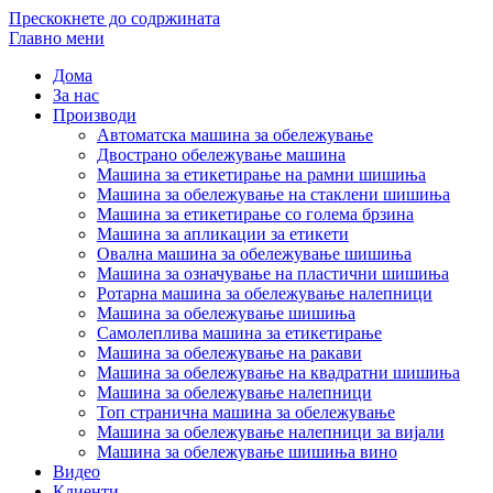
Прескокнете до содржината
Главно мени
Дома
За нас
Производи
Автоматска машина за обележување
Двострано обележување машина
Машина за етикетирање на рамни шишиња
Машина за обележување на стаклени шишиња
Машина за етикетирање со голема брзина
Машина за апликации за етикети
Овална машина за обележување шишиња
Машина за означување на пластични шишиња
Ротарна машина за обележување налепници
Машина за обележување шишиња
Самолеплива машина за етикетирање
Машина за обележување на ракави
Машина за обележување на квадратни шишиња
Машина за обележување налепници
Топ странична машина за обележување
Машина за обележување налепници за вијали
Машина за обележување шишиња вино
Видео
Клиенти