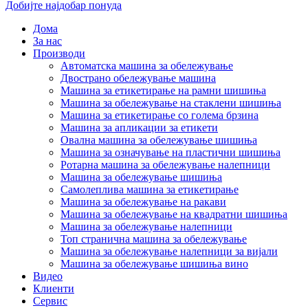
Добијте најдобар понуда
Дома
За нас
Производи
Автоматска машина за обележување
Двострано обележување машина
Машина за етикетирање на рамни шишиња
Машина за обележување на стаклени шишиња
Машина за етикетирање со голема брзина
Машина за апликации за етикети
Овална машина за обележување шишиња
Машина за означување на пластични шишиња
Ротарна машина за обележување налепници
Машина за обележување шишиња
Самолеплива машина за етикетирање
Машина за обележување на ракави
Машина за обележување на квадратни шишиња
Машина за обележување налепници
Топ странична машина за обележување
Машина за обележување налепници за вијали
Машина за обележување шишиња вино
Видео
Клиенти
Сервис