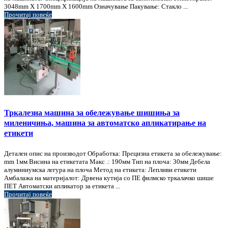
3048mm X 1700mm X 1600mm Означување Пакување: Стакло ...
Прочитај повеќе
Тркалезна машина за обележување шишиња за
миленичиња, машина за автоматско апликатирање на
етикети
Детален опис на производот Обработка: Прецизна етикета за обележување:
mm 1мм Висина на етикетата Макс .: 190мм Тип на плоча: 30мм Дебела
алуминиумска легура на плоча Метод на етикета: Лепливи етикети
Амбалажа на материјалот: Дрвена кутија со ПЕ филмско тркалачко шише
ПЕТ Автоматски апликатор за етикета ...
Прочитај повеќе