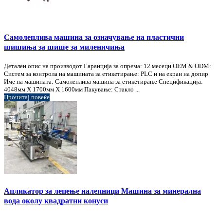
Самолеплива машина за означување на пластични
шишиња за шише за миленичиња
Детален опис на производот Гаранција за опрема: 12 месеци OEM & ODM:
Систем за контрола на машината за етикетирање: PLC и на екран на допир
Име на машината: Самолеплива машина за етикетирање Спецификација:
4048мм X 1700мм Х 1600мм Пакување: Стакло ...
Прочитај повеќе
Апликатор за лепење налепници Машина за минерална
вода околу квадратни конуси