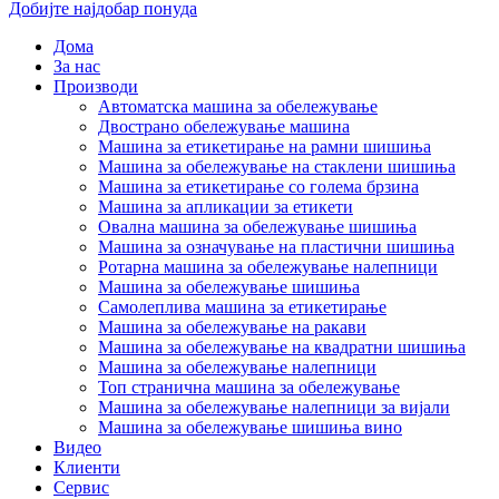
Добијте најдобар понуда
Дома
За нас
Производи
Автоматска машина за обележување
Двострано обележување машина
Машина за етикетирање на рамни шишиња
Машина за обележување на стаклени шишиња
Машина за етикетирање со голема брзина
Машина за апликации за етикети
Овална машина за обележување шишиња
Машина за означување на пластични шишиња
Ротарна машина за обележување налепници
Машина за обележување шишиња
Самолеплива машина за етикетирање
Машина за обележување на ракави
Машина за обележување на квадратни шишиња
Машина за обележување налепници
Топ странична машина за обележување
Машина за обележување налепници за вијали
Машина за обележување шишиња вино
Видео
Клиенти
Сервис