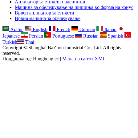
Апликатор за етикета налепници
Машина за обележување на шишиња во форма на конус
Врвен апликатор за етикети
Врвна машина за обележување
Arabic
English
French
German
Italian
Japanese
Persian
Portuguese
Russian
Spanish
Turkish
Thai
Copyright © Shanghai BaZhou Industrial Co., Ltd. All rights
reserved.
Поддршка од: Hangheng.cc |
Мапа на сајтот XML