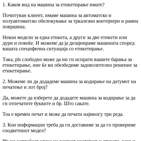
1. Каков вид на машина за етикетирање имате?
Почитуван клиент, имаме машина за автоматско и
полуавтоматско обележување за тркалезни контејнери и рамна
површина.
Некои модели за една етикета, а други за две етикети или
дури и повеќе. И можеме да ја дизајнираме машината според
вашата специфична ситуација со етикетирање.
Така, pls слободно може да ни ги испрати вашите барања за
етикетирање, ние ќе ви обезбедиме задоволително решение за
етикетирање.
2. Можеме ли да додадеме машина за кодирање на датумот на
печатење и лот број?
Да, можете да изберете да додадете машина за кодирање за да
ги отпечатите буквите и бр. Што сакате.
Тоа е времен печат и може да печати најмногу три реда.
3. Кои информации треба да ги доставиме за да го провериме
соодветниот модел?