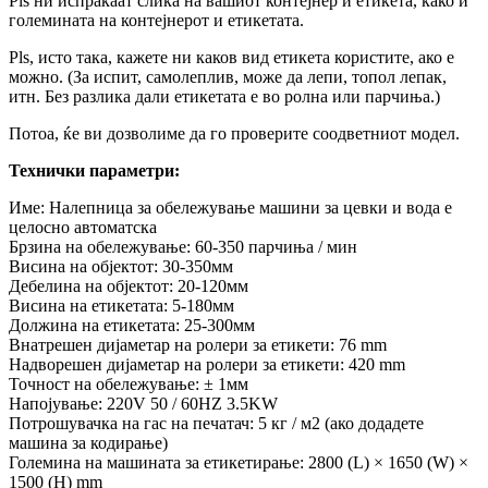
Pls ни испраќаат слика на вашиот контејнер и етикета, како и
големината на контејнерот и етикетата.
Pls, исто така, кажете ни каков вид етикета користите, ако е
можно. (За испит, самолеплив, може да лепи, топол лепак,
итн. Без разлика дали етикетата е во ролна или парчиња.)
Потоа, ќе ви дозволиме да го проверите соодветниот модел.
Технички параметри:
Име: Налепница за обележување машини за цевки и вода е
целосно автоматска
Брзина на обележување: 60-350 парчиња / мин
Висина на објектот: 30-350мм
Дебелина на објектот: 20-120мм
Висина на етикетата: 5-180мм
Должина на етикетата: 25-300мм
Внатрешен дијаметар на ролери за етикети: 76 mm
Надворешен дијаметар на ролери за етикети: 420 mm
Точност на обележување: ± 1мм
Напојување: 220V 50 / 60HZ 3.5KW
Потрошувачка на гас на печатач: 5 кг / м2 (ако додадете
машина за кодирање)
Големина на машината за етикетирање: 2800 (L) × 1650 (W) ×
1500 (H) mm