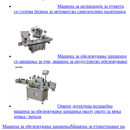
Машина за апликација за етикета
со голема брзина за автоматско самолепливо налепница
Машина за обележување шишенце
со шишиња за очи, машина за индустриско обележување
Омрон детектира волшебна
машина за обележување шишиња околу окото за мека
цевка / вијала
Машина за обележување шишиња
Машина за етикетирање на