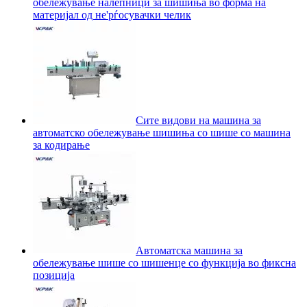
обележување налепници за шишиња во форма на
материјал од не'рѓосувачки челик
Сите видови на машина за
автоматско обележување шишиња со шише со машина
за кодирање
Автоматска машина за
обележување шише со шишенце со функција во фиксна
позиција