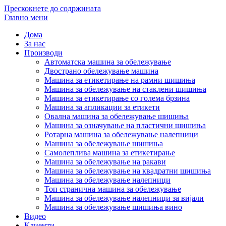
Прескокнете до содржината
Главно мени
Дома
За нас
Производи
Автоматска машина за обележување
Двострано обележување машина
Машина за етикетирање на рамни шишиња
Машина за обележување на стаклени шишиња
Машина за етикетирање со голема брзина
Машина за апликации за етикети
Овална машина за обележување шишиња
Машина за означување на пластични шишиња
Ротарна машина за обележување налепници
Машина за обележување шишиња
Самолеплива машина за етикетирање
Машина за обележување на ракави
Машина за обележување на квадратни шишиња
Машина за обележување налепници
Топ странична машина за обележување
Машина за обележување налепници за вијали
Машина за обележување шишиња вино
Видео
Клиенти