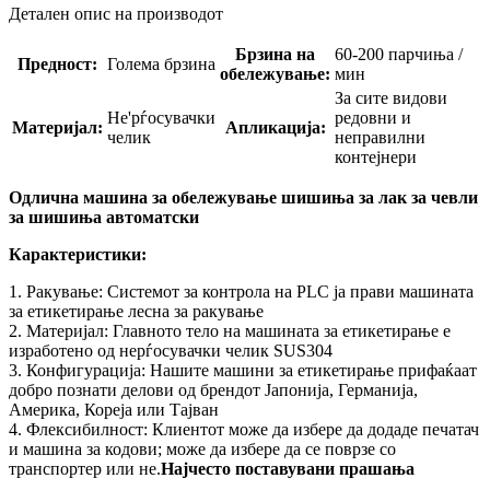
Детален опис на производот
Брзина на
60-200 парчиња /
Предност:
Голема брзина
обележување:
мин
За сите видови
Не'рѓосувачки
редовни и
Материјал:
Апликација:
челик
неправилни
контејнери
Одлична машина за обележување шишиња за лак за чевли
за шишиња автоматски
Карактеристики:
1. Ракување: Системот за контрола на PLC ја прави машината
за етикетирање лесна за ракување
2. Материјал: Главното тело на машината за етикетирање е
изработено од нерѓосувачки челик SUS304
3. Конфигурација: Нашите машини за етикетирање прифаќаат
добро познати делови од брендот Јапонија, Германија,
Америка, Кореја или Тајван
4. Флексибилност: Клиентот може да избере да додаде печатач
и машина за кодови; може да избере да се поврзе со
транспортер или не.
Најчесто поставувани прашања