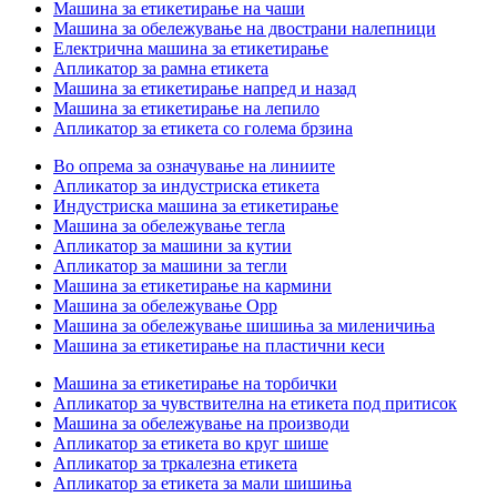
Машина за етикетирање на чаши
Машина за обележување на двострани налепници
Електрична машина за етикетирање
Апликатор за рамна етикета
Машина за етикетирање напред и назад
Машина за етикетирање на лепило
Апликатор за етикета со голема брзина
Во опрема за означување на линиите
Апликатор за индустриска етикета
Индустриска машина за етикетирање
Машина за обележување тегла
Апликатор за машини за кутии
Апликатор за машини за тегли
Машина за етикетирање на кармини
Машина за обележување Opp
Машина за обележување шишиња за миленичиња
Машина за етикетирање на пластични кеси
Машина за етикетирање на торбички
Апликатор за чувствителна на етикета под притисок
Машина за обележување на производи
Апликатор за етикета во круг шише
Апликатор за тркалезна етикета
Апликатор за етикета за мали шишиња